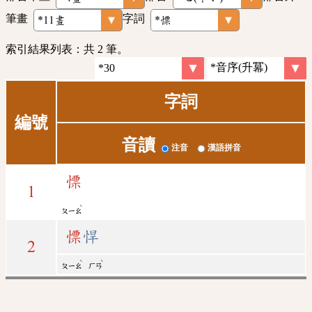
筆畫
字詞
索引結果列表：共 2 筆。
字詞
編號
音讀
注音
漢語拼音
慓
1
ˋ
ㄆㄧㄠ
慓
悍
2
ˋ
ˋ
ㄆㄧㄠ
ㄏㄢ