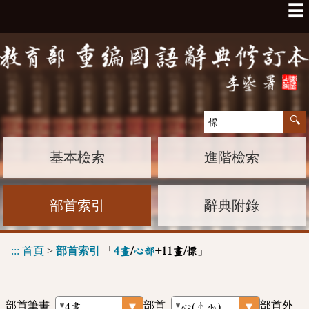
☰
基本檢索
進階檢索
部首索引
辭典附錄
:::
首頁
>
部首索引
「
」
4畫
/
心部
+11畫/慓
部首筆畫
部首
部首外