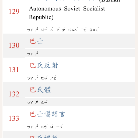
Autonomous Soviet Socialist
129
Republic)
ˊ
ˊ
ˇ
ˋ
ˋ
ˋ
ˊ
ˊ
ㄅㄚ
ㄕ
ㄐㄧ
ㄦ
ㄗ
ㄓ
ㄍㄨㄥ
ㄏㄜ
ㄍㄨㄛ
巴
士
130
ˋ
ㄅㄚ
ㄕ
巴
氏反射
131
ˋ
ˇ
ˋ
ㄅㄚ
ㄕ
ㄈㄢ
ㄕㄜ
巴
氏體
132
ˋ
ˇ
ㄅㄚ
ㄕ
ㄊㄧ
巴
士噶語言
133
ˋ
ˊ
ˇ
ˊ
ㄅㄚ
ㄕ
ㄍㄜ
ㄩ
ㄧㄢ