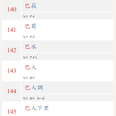
巴
菽
140
ˊ
ㄅㄚ
ㄕㄨ
巴
蜀
141
ˇ
ㄅㄚ
ㄕㄨ
巴
水
142
ˇ
ㄅㄚ
ㄕㄨㄟ
巴
人
143
ˊ
ㄅㄚ
ㄖㄣ
巴
人調
144
ˊ
ˋ
ㄅㄚ
ㄖㄣ
ㄉㄧㄠ
巴
人下里
145