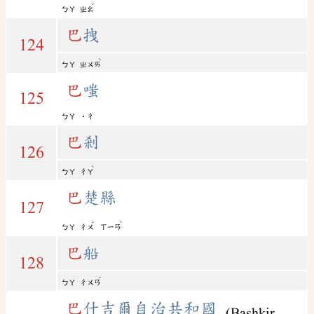
ˊ
ㄅㄚ
ㄓㄠ
巴
拽
124
ˋ
ㄅㄚ
ㄓㄨㄞ
巴
嗤
125
ㄅㄚ
˙ㄔ
巴
剎
126
ˋ
ㄅㄚ
ㄔㄚ
巴
楚縣
127
ˇ
ˋ
ㄅㄚ
ㄔㄨ
ㄒㄧㄢ
巴
船
128
ˊ
ㄅㄚ
ㄔㄨㄢ
巴
什吉爾自治共和國
(Bashkir