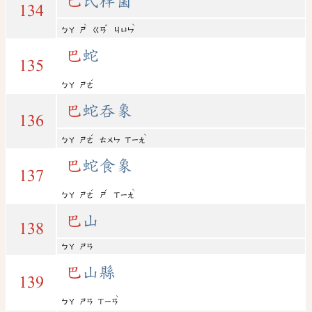
巴
氏桿菌
134
ˋ
ˇ
ˋ
ㄅㄚ
ㄕ
ㄍㄢ
ㄐㄩㄣ
巴
蛇
135
ˊ
ㄅㄚ
ㄕㄜ
巴
蛇吞象
136
ˊ
ˋ
ㄅㄚ
ㄕㄜ
ㄊㄨㄣ
ㄒㄧㄤ
巴
蛇食象
137
ˊ
ˊ
ˋ
ㄅㄚ
ㄕㄜ
ㄕ
ㄒㄧㄤ
巴
山
138
ㄅㄚ
ㄕㄢ
巴
山縣
139
ˋ
ㄅㄚ
ㄕㄢ
ㄒㄧㄢ