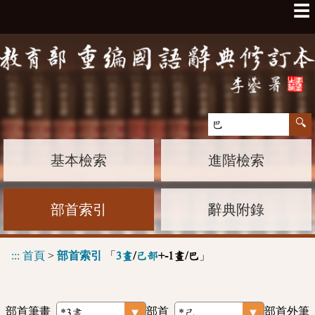
☰
基本檢索
進階檢索
部首索引
辭典附錄
:::
首頁
>
部首索引
「
」
3畫
/
己部
+-1畫/巴
部首筆畫
部首
部首外筆