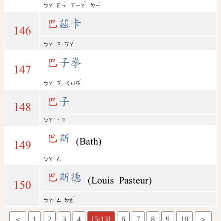
ˊ
ˋ
ˇ
ㄅㄚ
ㄖㄣ
ㄒㄧㄚ
ㄌㄧ
巴
茲卡
146
ˇ
ㄅㄚ
ㄗ
ㄎㄚ
巴
子拳
147
ˇ
ˊ
ㄅㄚ
ㄗ
ㄑㄩㄢ
巴
子
148
ㄅㄚ
˙ㄗ
巴
斯
(Bath)
149
ㄅㄚ
ㄙ
巴
斯德
(Louis Pasteur)
150
ˊ
ㄅㄚ
ㄙ
ㄉㄜ
＜
1
2
3
4
[5/13]
6
7
8
9
10
＞