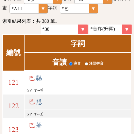
畫
字詞
索引結果列表：共 380 筆。
字詞
編號
音讀
注音
漢語拼音
巴
縣
121
ˋ
ㄅㄚ
ㄒㄧㄢ
巴
想
122
ˇ
ㄅㄚ
ㄒㄧㄤ
巴
著
123