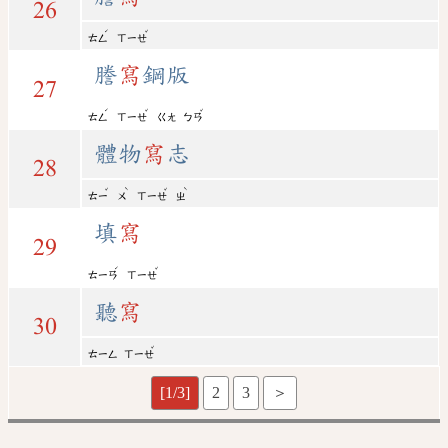
26
ˊ
ˇ
ㄊㄥ
ㄒㄧㄝ
謄
寫
鋼版
27
ˊ
ˇ
ˇ
ㄊㄥ
ㄒㄧㄝ
ㄍㄤ
ㄅㄢ
體物
寫
志
28
ˇ
ˋ
ˇ
ˋ
ㄊㄧ
ㄨ
ㄒㄧㄝ
ㄓ
填
寫
29
ˊ
ˇ
ㄊㄧㄢ
ㄒㄧㄝ
聽
寫
30
ˇ
ㄊㄧㄥ
ㄒㄧㄝ
[1/3]
2
3
＞