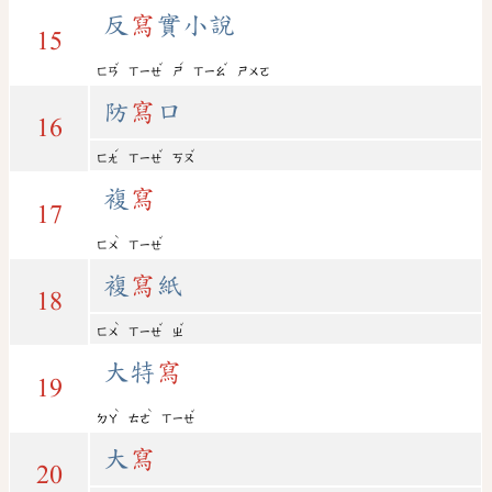
反
寫
實小說
15
ˇ
ˇ
ˊ
ˇ
ㄈㄢ
ㄒㄧㄝ
ㄕ
ㄒㄧㄠ
ㄕㄨㄛ
防
寫
口
16
ˊ
ˇ
ˇ
ㄈㄤ
ㄒㄧㄝ
ㄎㄡ
複
寫
17
ˋ
ˇ
ㄈㄨ
ㄒㄧㄝ
複
寫
紙
18
ˋ
ˇ
ˇ
ㄈㄨ
ㄒㄧㄝ
ㄓ
大特
寫
19
ˋ
ˋ
ˇ
ㄉㄚ
ㄊㄜ
ㄒㄧㄝ
大
寫
20