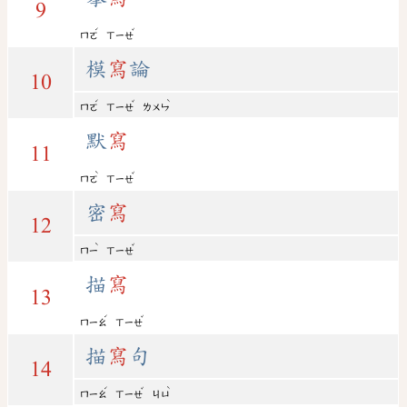
9
ˊ
ˇ
ㄇㄛ
ㄒㄧㄝ
模
寫
論
10
ˊ
ˇ
ˋ
ㄇㄛ
ㄒㄧㄝ
ㄌㄨㄣ
默
寫
11
ˋ
ˇ
ㄇㄛ
ㄒㄧㄝ
密
寫
12
ˋ
ˇ
ㄇㄧ
ㄒㄧㄝ
描
寫
13
ˊ
ˇ
ㄇㄧㄠ
ㄒㄧㄝ
描
寫
句
14
ˊ
ˇ
ˋ
ㄇㄧㄠ
ㄒㄧㄝ
ㄐㄩ