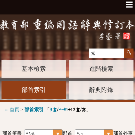
☰
基本檢索
進階檢索
部首索引
辭典附錄
:::
首頁
>
部首索引
「
」
3畫
/
宀部
+12畫/寫
部首筆畫
部首
部首外筆