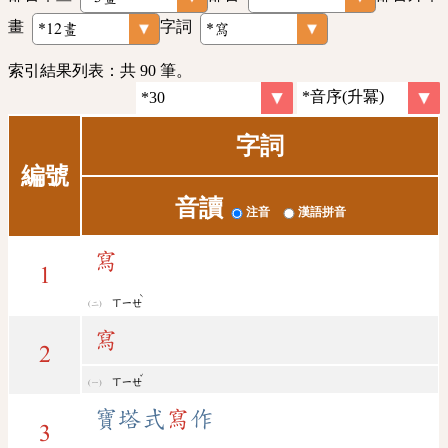
畫
字詞
索引結果列表：共 90 筆。
字詞
編號
音讀
注音
漢語拼音
寫
1
ˋ
ㄒㄧㄝ
寫
2
ˇ
ㄒㄧㄝ
寶塔式
寫
作
3