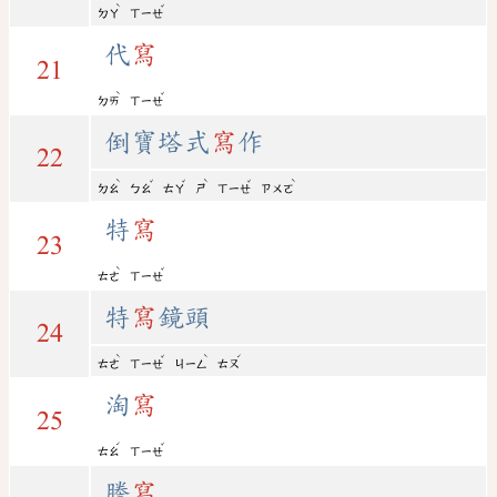
ˋ
ˇ
ㄉㄚ
ㄒㄧㄝ
代
寫
21
ˋ
ˇ
ㄉㄞ
ㄒㄧㄝ
倒寶塔式
寫
作
22
ˋ
ˇ
ˇ
ˋ
ˇ
ˋ
ㄉㄠ
ㄅㄠ
ㄊㄚ
ㄕ
ㄒㄧㄝ
ㄗㄨㄛ
特
寫
23
ˋ
ˇ
ㄊㄜ
ㄒㄧㄝ
特
寫
鏡頭
24
ˋ
ˇ
ˋ
ˊ
ㄊㄜ
ㄒㄧㄝ
ㄐㄧㄥ
ㄊㄡ
淘
寫
25
ˊ
ˇ
ㄊㄠ
ㄒㄧㄝ
謄
寫