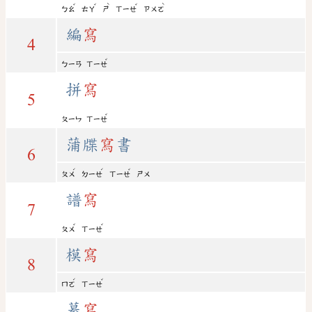
ˇ
ˇ
ˋ
ˇ
ˋ
ㄅㄠ
ㄊㄚ
ㄕ
ㄒㄧㄝ
ㄗㄨㄛ
編
寫
4
ˇ
ㄅㄧㄢ
ㄒㄧㄝ
拼
寫
5
ˇ
ㄆㄧㄣ
ㄒㄧㄝ
蒲牒
寫
書
6
ˊ
ˊ
ˇ
ㄆㄨ
ㄉㄧㄝ
ㄒㄧㄝ
ㄕㄨ
譜
寫
7
ˇ
ˇ
ㄆㄨ
ㄒㄧㄝ
模
寫
8
ˊ
ˇ
ㄇㄛ
ㄒㄧㄝ
摹
寫