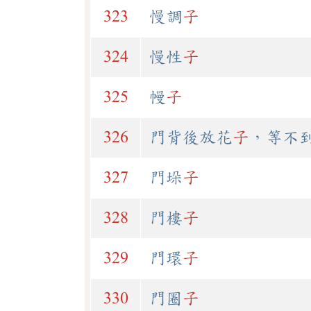
323
慢調
子
324
慢性
子
325
幔
子
326
門背後放花
子
，等不
327
門垛
子
328
門樓
子
329
門環
子
330
門圈
子