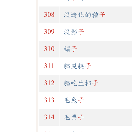
308
沒造化的種
子
309
沒影
子
310
媚
子
311
貓哭耗
子
312
貓吃生柿
子
313
毛兔
子
314
毛栗
子