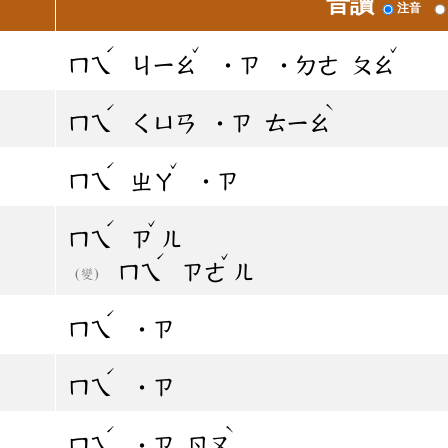
音讀
注音
ˊ
ˇ
ˇ
ㄇㄟ
ㄐㄧㄠ
˙ㄗ
˙ㄉㄜ
ㄆㄠ
ˊ
ˋ
ㄇㄟ
ㄑㄩㄢ
˙ㄗ
ㄊㄧㄠ
ˊ
ˇ
ㄇㄟ
ㄓㄚ
˙ㄗ
ˊ
ˇ
ㄇㄟ
ㄗ
ㄦ
ˊ
ˇ
ㄇㄟ
ㄗㄜ
ㄦ
(變)
ˊ
ㄇㄟ
˙ㄗ
ˊ
ㄇㄟ
˙ㄗ
ˊ
ˋ
ㄇㄟ
˙ㄗ
ㄖㄡ