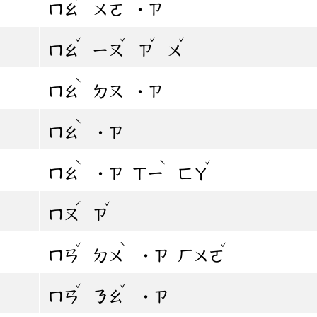
ㄇㄠ
ㄨㄛ
˙ㄗ
ˇ
ˇ
ˇ
ˇ
ㄇㄠ
ㄧㄡ
ㄗ
ㄨ
ˋ
ㄇㄠ
ㄉㄡ
˙ㄗ
ˋ
ㄇㄠ
˙ㄗ
ˋ
ˋ
ˇ
ㄇㄠ
˙ㄗ
ㄒㄧ
ㄈㄚ
ˊ
ˇ
ㄇㄡ
ㄗ
ˇ
ˋ
ˇ
ㄇㄢ
ㄉㄨ
˙ㄗ
ㄏㄨㄛ
ˇ
ˇ
ㄇㄢ
ㄋㄠ
˙ㄗ