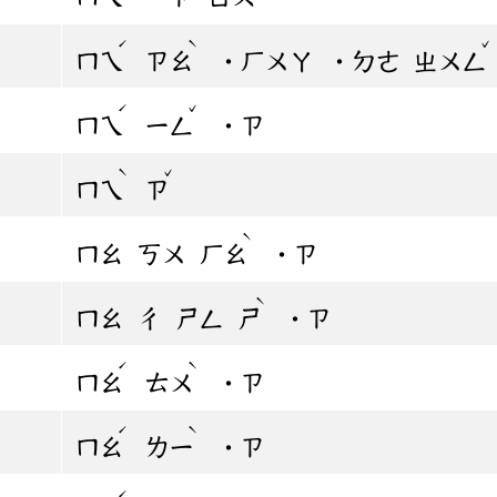
ˊ
ˋ
ˇ
ㄇㄟ
ㄗㄠ
˙ㄏㄨㄚ
˙ㄉㄜ
ㄓㄨㄥ
ˊ
ˇ
ㄇㄟ
ㄧㄥ
˙ㄗ
ˋ
ˇ
ㄇㄟ
ㄗ
ˋ
ㄇㄠ
ㄎㄨ
ㄏㄠ
˙ㄗ
ˋ
ㄇㄠ
ㄔ
ㄕㄥ
ㄕ
˙ㄗ
ˊ
ˋ
ㄇㄠ
ㄊㄨ
˙ㄗ
ˊ
ˋ
ㄇㄠ
ㄌㄧ
˙ㄗ
ˊ