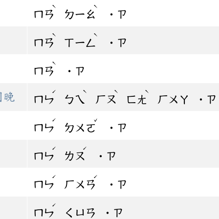
ˋ
ˋ
ㄇㄢ
ㄉㄧㄠ
˙ㄗ
ˋ
ˋ
ㄇㄢ
ㄒㄧㄥ
˙ㄗ
ˋ
ㄇㄢ
˙ㄗ
ˊ
ˋ
ˋ
ˋ
到晚
ㄇㄣ
ㄅㄟ
ㄏㄡ
ㄈㄤ
ㄏㄨㄚ
˙ㄗ
ˊ
ˇ
ㄇㄣ
ㄉㄨㄛ
˙ㄗ
ˊ
ˊ
ㄇㄣ
ㄌㄡ
˙ㄗ
ˊ
ˊ
ㄇㄣ
ㄏㄨㄢ
˙ㄗ
ˊ
ㄇㄣ
ㄑㄩㄢ
˙ㄗ