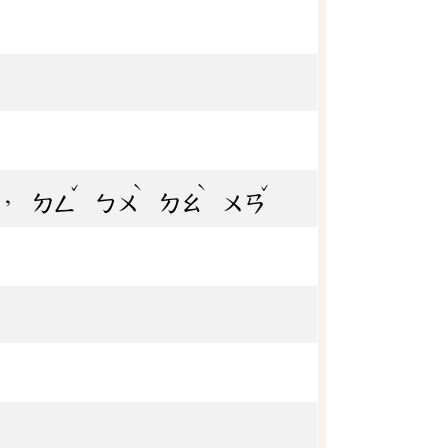
ˇ
ˋ
ˋ
ˇ
，
ㄉㄥ
ㄅㄨ
ㄉㄠ
ㄨㄢ