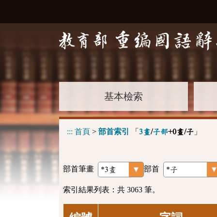
基本檢索
:::
首頁
>
部首索引
「
」
3畫
/
子部
+0畫/子
部首筆畫
部首
索引結果列表：共 3063 筆。