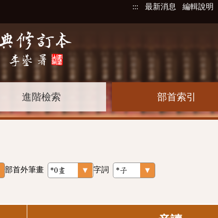
:::
最新消息
編輯說明
進階檢索
部首索引
部首外筆畫
字詞