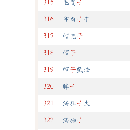
315
毛窩
子
316
卯酉
子
午
317
帽兜
子
318
帽
子
319
帽
子
戲法
320
眸
子
321
滿肚
子
火
322
滿腦
子