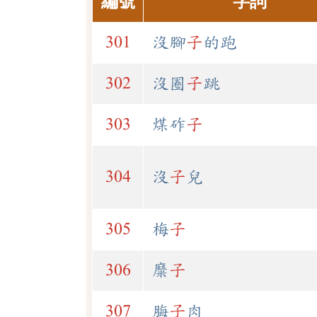
編號
字詞
301
沒腳
子
的跑
302
沒圈
子
跳
303
煤砟
子
304
沒
子
兒
305
梅
子
306
糜
子
307
脢
子
肉