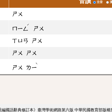
音讀
注音
ㄕㄨ
ˊ
ㄇㄧㄥ
ㄕㄨ
ㄒㄩㄢ
ㄕㄨ
ㄕㄨ
ㄕㄨ
ˋ
ㄕㄨ
ㄌㄧ
重編國語辭典修訂本》臺灣學術網路第六版
中華民國教育部版權