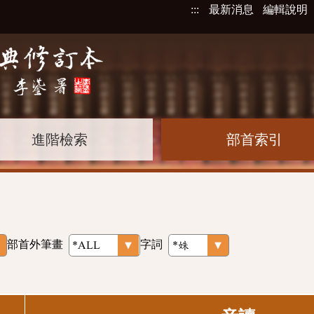
:::
最新消息
編輯說明
進階檢索
部首索引
部首外筆畫
字詞