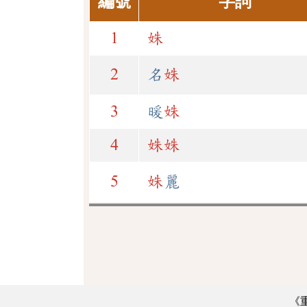
編號
字詞
1
姝
2
名
姝
3
暖
姝
4
姝
姝
5
姝
麗
《