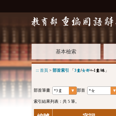
基本檢索
:::
首頁
>
部首索引
「
」
3畫
/
女部
+-1畫/姝
部首筆畫
部首
索引結果列表：共 5 筆。