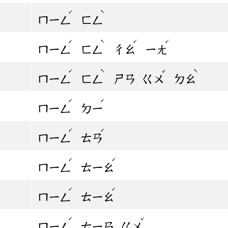
ˊ
ˋ
ㄇㄧㄥ
ㄈㄥ
ˊ
ˋ
ˊ
ˊ
ㄇㄧㄥ
ㄈㄥ
ㄔㄠ
ㄧㄤ
ˊ
ˋ
ˇ
ˋ
ㄇㄧㄥ
ㄈㄥ
ㄕㄢ
ㄍㄨ
ㄉㄠ
ˊ
ˊ
ㄇㄧㄥ
ㄉㄧ
ˊ
ˊ
ㄇㄧㄥ
ㄊㄢ
ˊ
ˊ
ㄇㄧㄥ
ㄊㄧㄠ
ˊ
ˊ
ㄇㄧㄥ
ㄊㄧㄠ
ˊ
ˇ
ㄇㄧㄥ
ㄊㄧㄢ
ㄍㄨ