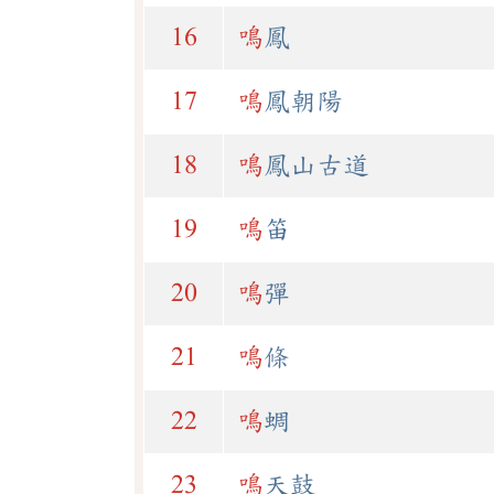
16
鳴
鳳
17
鳴
鳳朝陽
18
鳴
鳳山古道
19
鳴
笛
20
鳴
彈
21
鳴
條
22
鳴
蜩
23
鳴
天鼓