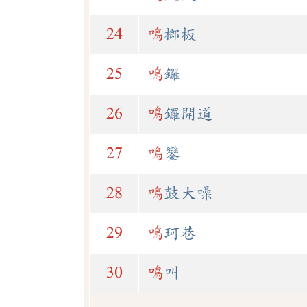
24
鳴
榔板
25
鳴
鑼
26
鳴
鑼開道
27
鳴
鑾
28
鳴
鼓大噪
29
鳴
珂巷
30
鳴
叫