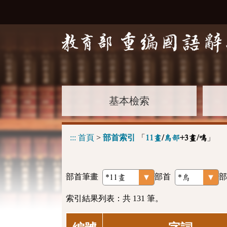
基本檢索
:::
首頁
>
部首索引
「
」
11畫
/
鳥部
+3畫/鳴
部首筆畫
部首
部
索引結果列表：共 131 筆。