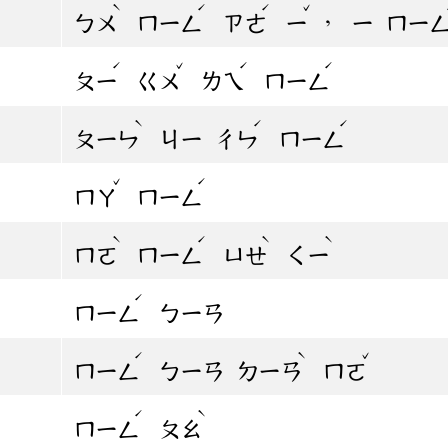
ˋ
ˊ
ˊ
ˇ
，
ㄅㄨ
ㄇㄧㄥ
ㄗㄜ
ㄧ
ㄧ
ㄇㄧ
ˊ
ˇ
ˊ
ˊ
ㄆㄧ
ㄍㄨ
ㄌㄟ
ㄇㄧㄥ
ˋ
ˊ
ˊ
ㄆㄧㄣ
ㄐㄧ
ㄔㄣ
ㄇㄧㄥ
ˇ
ˊ
ㄇㄚ
ㄇㄧㄥ
ˋ
ˊ
ˋ
ˋ
ㄇㄛ
ㄇㄧㄥ
ㄩㄝ
ㄑㄧ
ˊ
ㄇㄧㄥ
ㄅㄧㄢ
ˊ
ˋ
ˇ
ㄇㄧㄥ
ㄅㄧㄢ
ㄉㄧㄢ
ㄇㄛ
ˊ
ˋ
ㄇㄧㄥ
ㄆㄠ