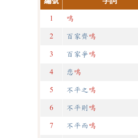
編號
字詞
1
鳴
2
百家齊
鳴
3
百家爭
鳴
4
悲
鳴
5
不平之
鳴
6
不平則
鳴
7
不平而
鳴