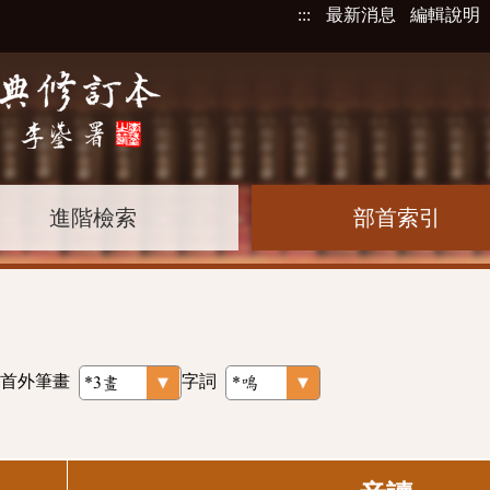
:::
最新消息
編輯說明
進階檢索
部首索引
首外筆畫
字詞