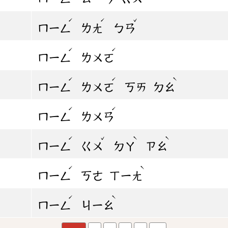
ˊ
ˊ
ˇ
ㄇㄧㄥ
ㄌㄤ
ㄅㄢ
ˊ
ˊ
ㄇㄧㄥ
ㄌㄨㄛ
ˊ
ˊ
ˋ
ㄇㄧㄥ
ㄌㄨㄛ
ㄎㄞ
ㄉㄠ
ˊ
ˊ
ㄇㄧㄥ
ㄌㄨㄢ
ˊ
ˇ
ˋ
ˋ
ㄇㄧㄥ
ㄍㄨ
ㄉㄚ
ㄗㄠ
ˊ
ˋ
ㄇㄧㄥ
ㄎㄜ
ㄒㄧㄤ
ˊ
ˋ
ㄇㄧㄥ
ㄐㄧㄠ