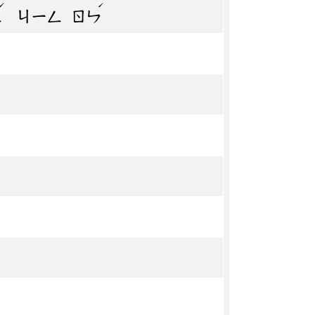
ˊ
ˊ
ㄥ
ㄐㄧㄥ
ㄖㄣ