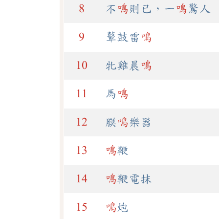
8
不
鳴
則已，一
鳴
驚人
9
鼙鼓雷
鳴
10
牝雞晨
鳴
11
馬
鳴
12
膜
鳴
樂器
13
鳴
鞭
14
鳴
鞭電抹
15
鳴
炮