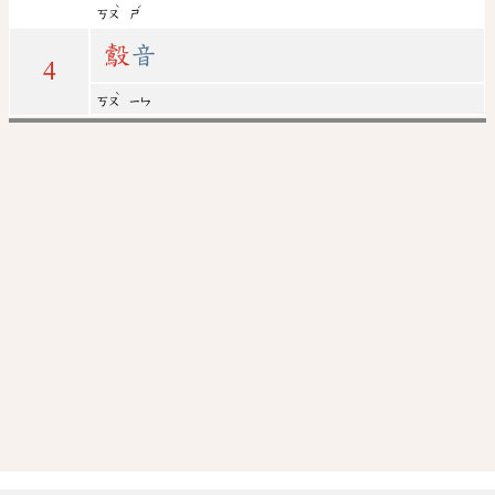
ˋ
ˊ
ㄎㄡ
ㄕ
鷇
音
4
ˋ
ㄎㄡ
ㄧㄣ