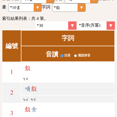
畫
字詞
索引結果列表：共 4 筆。
字詞
編號
音讀
注音
漢語拼音
鷇
1
ˋ
ㄎㄡ
哺
鷇
2
ˇ
ˋ
ㄅㄨ
ㄎㄡ
鷇
食
3