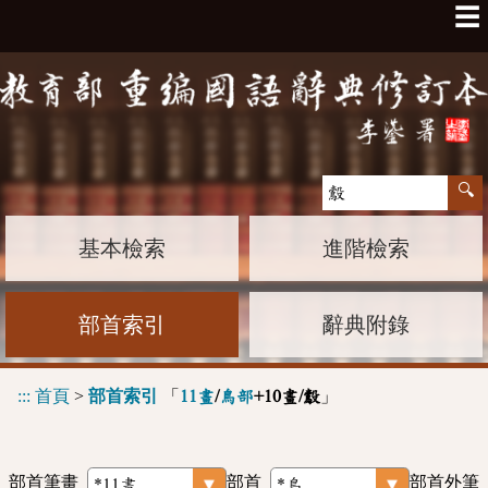
☰
基本檢索
進階檢索
部首索引
辭典附錄
:::
首頁
>
部首索引
「
」
11畫
/
鳥部
+10畫/鷇
部首筆畫
部首
部首外筆