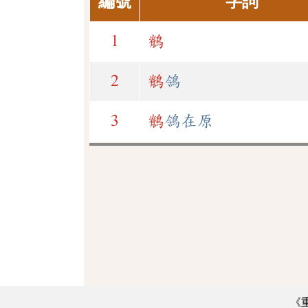
編號
字詞
1
鶺
2
鶺
鴒
3
鶺
鴒在原
《