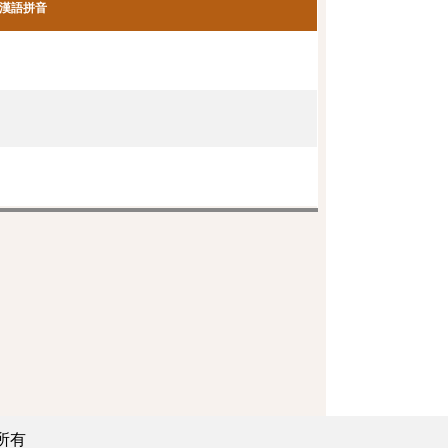
漢語拼音
所有