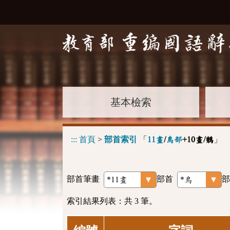
基本檢索
:::
首頁
>
部首索引
「
」
11畫
/
鳥部
+10畫/鶺
部首筆畫
部首
部
索引結果列表：共 3 筆。