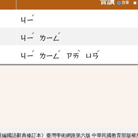
音讀
注音
ˊ
ㄐㄧ
ˊ
ˊ
ㄐㄧ
ㄌㄧㄥ
ˊ
ˊ
ˋ
ˊ
ㄐㄧ
ㄌㄧㄥ
ㄗㄞ
ㄩㄢ
重編國語辭典修訂本》臺灣學術網路第六版
中華民國教育部版權