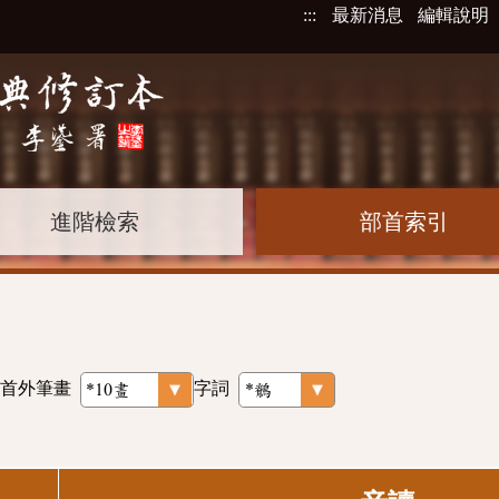
:::
最新消息
編輯說明
進階檢索
部首索引
首外筆畫
字詞