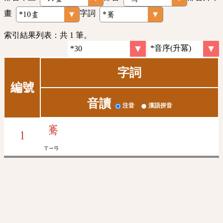
畫
字詞
索引結果列表：共 1 筆。
字詞
編號
音讀
注音
漢語拼音
鶱
1
ㄒㄧㄢ