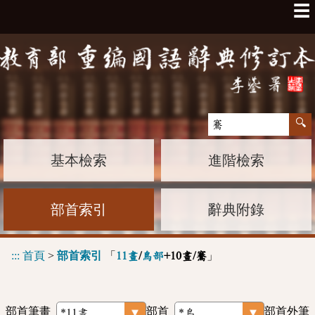
☰
基本檢索
進階檢索
部首索引
辭典附錄
:::
首頁
>
部首索引
「
」
11畫
/
鳥部
+10畫/鶱
部首筆畫
部首
部首外筆