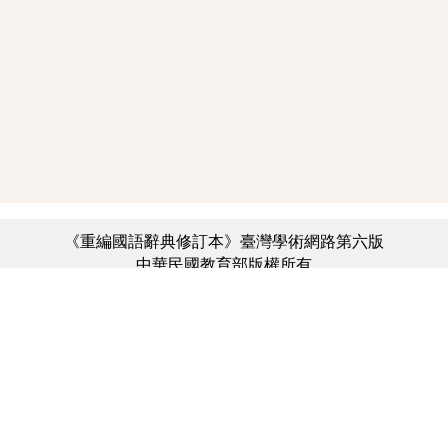
《重編國語辭典修訂本》臺灣學術網路第六版
中華民國教育部版權所有
:::
個資法及隱私聲明
|
辭典公眾授權網
|
意見交流
|
網網相連
三峽總院區地址：新北市三峽區三樹路2號、
︿
臺北院區地址：臺北市大安區和平東路一段179號、