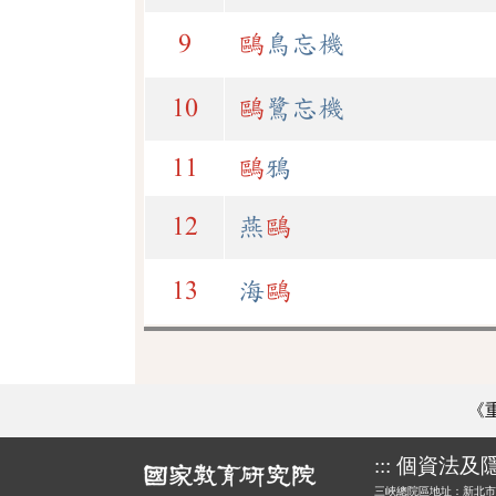
9
鷗
鳥忘機
10
鷗
鷺忘機
11
鷗
鴉
12
燕
鷗
13
海
鷗
《
:::
個資法及
三峽總院區地址：新北市