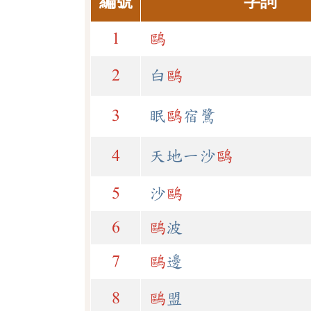
編號
字詞
1
鷗
2
白
鷗
3
眠
鷗
宿鷺
4
天地一沙
鷗
5
沙
鷗
6
鷗
波
7
鷗
邊
8
鷗
盟