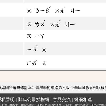
ˇ
ˊ
ㄡ
ㄋㄧㄠ
ㄨㄤ
ㄐㄧ
ˋ
ˊ
ㄡ
ㄌㄨ
ㄨㄤ
ㄐㄧ
ㄡ
ㄧㄚ
ˋ
ㄧㄢ
ㄡ
ˇ
ㄏㄞ
ㄡ
重編國語辭典修訂本》臺灣學術網路第六版
中華民國教育部版權
隱私聲明
|
辭典公眾授權網
|
意見交流
|
網網相連
三峽區三樹路2號、
臺北院區地址：臺北市大安區和平東路一段179號、
臺中院區地址：臺中市豐原區