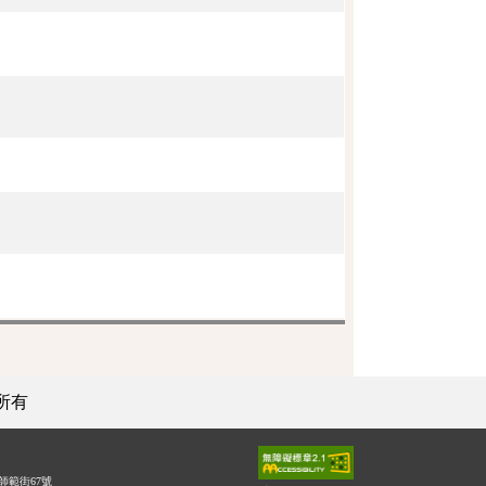
所有
師範街67號