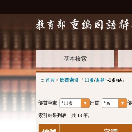
基本檢索
:::
首頁
>
部首索引
「
」
11畫
/
鳥部
+-1畫/鷗
部首筆畫
部首
部
索引結果列表：共 13 筆。