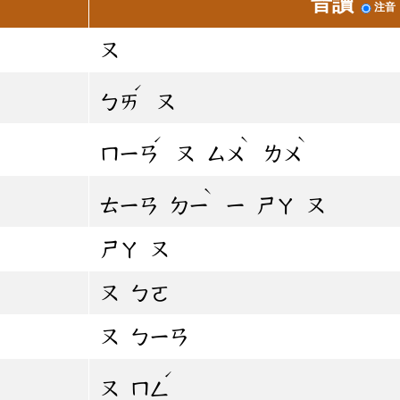
音讀
注音
ㄡ
ˊ
ㄅㄞ
ㄡ
ˊ
ˋ
ˋ
ㄇㄧㄢ
ㄡ
ㄙㄨ
ㄌㄨ
ˋ
ㄊㄧㄢ
ㄉㄧ
ㄧ
ㄕㄚ
ㄡ
ㄕㄚ
ㄡ
ㄡ
ㄅㄛ
ㄡ
ㄅㄧㄢ
ˊ
ㄡ
ㄇㄥ