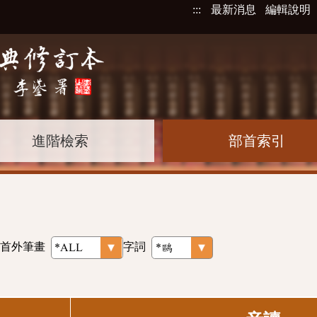
:::
最新消息
編輯說明
進階檢索
部首索引
首外筆畫
字詞