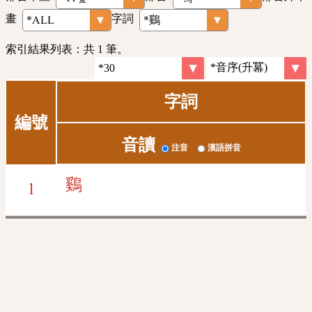
畫
字詞
索引結果列表：共 1 筆。
字詞
編號
音讀
注音
漢語拼音
鷄
1