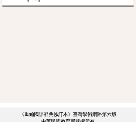
ㄔ
ㄒㄧㄡ
《重編國語辭典修訂本》臺灣學術網路第六版
中華民國教育部版權所有