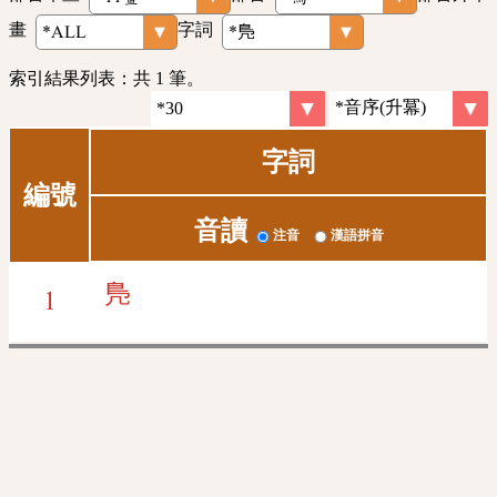
畫
字詞
索引結果列表：共 1 筆。
字詞
編號
音讀
注音
漢語拼音
鳬
1