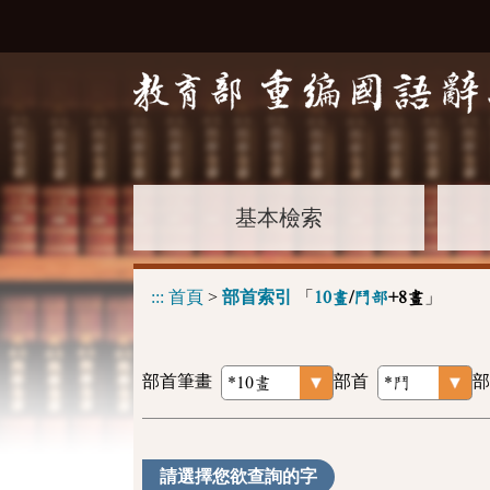
基本檢索
:::
首頁
>
部首索引
「
」
10畫
/
鬥部
+8畫
部首筆畫
部首
部
請選擇您欲查詢的字