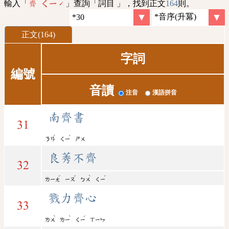
輸入「
」查詢「詞目 」，找到正文
164
則。
齊 ㄑㄧˊ
正文(164)
字詞
編號
音讀
注音
漢語拼音
南齊書
31
ˊ
ˊ
ㄋㄢ
ㄑㄧ
ㄕㄨ
良莠不齊
32
ˊ
ˇ
ˋ
ˊ
ㄌㄧㄤ
ㄧㄡ
ㄅㄨ
ㄑㄧ
戮力齊心
33
ˋ
ˋ
ˊ
ㄌㄨ
ㄌㄧ
ㄑㄧ
ㄒㄧㄣ