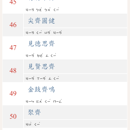
45
ˇ
ˋ
ˊ
ㄐㄧㄢ
ㄅㄤ
ㄅㄨ
ㄑㄧ
尖齊圓健
46
ˊ
ˊ
ˋ
ㄐㄧㄢ
ㄑㄧ
ㄩㄢ
ㄐㄧㄢ
見德思齊
47
ˋ
ˊ
ˊ
ㄐㄧㄢ
ㄉㄜ
ㄙ
ㄑㄧ
見賢思齊
48
ˋ
ˊ
ˊ
ㄐㄧㄢ
ㄒㄧㄢ
ㄙ
ㄑㄧ
金鼓齊鳴
49
ˇ
ˊ
ˊ
ㄐㄧㄣ
ㄍㄨ
ㄑㄧ
ㄇㄧㄥ
聚齊
50
ˋ
ˊ
ㄐㄩ
ㄑㄧ