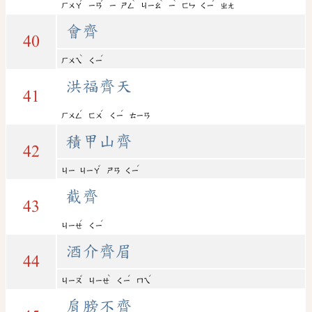
ˊ
ˊ
ˋ
ˋ
ˋ
ˊ
ㄏㄨㄚ
ㄧㄢ
ㄧ
ㄕㄥ
ㄐㄧㄠ
ㄧ
ㄈㄣ
ㄑㄧ
ㄓㄤ
會齊
40
ˋ
ˊ
ㄏㄨㄟ
ㄑㄧ
洪福齊天
41
ˊ
ˊ
ˊ
ㄏㄨㄥ
ㄈㄨ
ㄑㄧ
ㄊㄧㄢ
積甲山齊
42
ˇ
ˊ
ㄐㄧ
ㄐㄧㄚ
ㄕㄢ
ㄑㄧ
截齊
43
ˊ
ˊ
ㄐㄧㄝ
ㄑㄧ
酒介齊眉
44
ˇ
ˋ
ˊ
ˊ
ㄐㄧㄡ
ㄐㄧㄝ
ㄑㄧ
ㄇㄟ
肩膀不齊