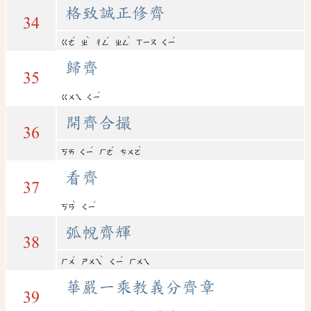
格致誠正修齊
34
ˊ
ˋ
ˊ
ˋ
ˊ
ㄍㄜ
ㄓ
ㄔㄥ
ㄓㄥ
ㄒㄧㄡ
ㄑㄧ
歸齊
35
ˊ
ㄍㄨㄟ
ㄑㄧ
開齊合撮
36
ˊ
ˊ
ˋ
ㄎㄞ
ㄑㄧ
ㄏㄜ
ㄘㄨㄛ
看齊
37
ˋ
ˊ
ㄎㄢ
ㄑㄧ
弧帨齊輝
38
ˊ
ˋ
ˊ
ㄏㄨ
ㄕㄨㄟ
ㄑㄧ
ㄏㄨㄟ
華嚴一乘教義分齊章
39