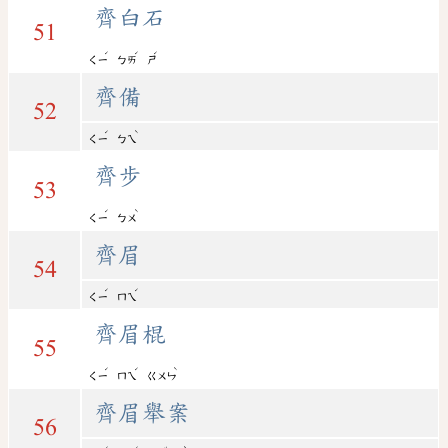
齊白石
51
ˊ
ˊ
ˊ
ㄑㄧ
ㄅㄞ
ㄕ
齊備
52
ˊ
ˋ
ㄑㄧ
ㄅㄟ
齊步
53
ˊ
ˋ
ㄑㄧ
ㄅㄨ
齊眉
54
ˊ
ˊ
ㄑㄧ
ㄇㄟ
齊眉棍
55
ˊ
ˊ
ˋ
ㄑㄧ
ㄇㄟ
ㄍㄨㄣ
齊眉舉案
56
ˊ
ˊ
ˇ
ˋ