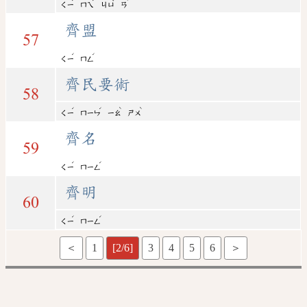
ㄑㄧ
ㄇㄟ
ㄐㄩ
ㄢ
齊盟
57
ˊ
ˊ
ㄑㄧ
ㄇㄥ
齊民要術
58
ˊ
ˊ
ˋ
ˋ
ㄑㄧ
ㄇㄧㄣ
ㄧㄠ
ㄕㄨ
齊名
59
ˊ
ˊ
ㄑㄧ
ㄇㄧㄥ
齊明
60
ˊ
ˊ
ㄑㄧ
ㄇㄧㄥ
＜
1
[2/6]
3
4
5
6
＞