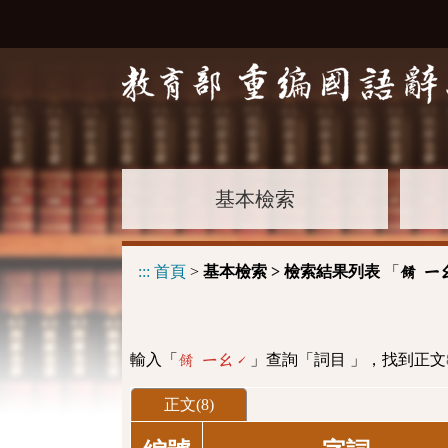
基本檢索
:::
首頁
>
基本檢索 > 檢索結果列表
「
餚 ㄧ
輸入「
」查詢「詞目 」，找到正文
餚 ㄧㄠˊ
正文(8)