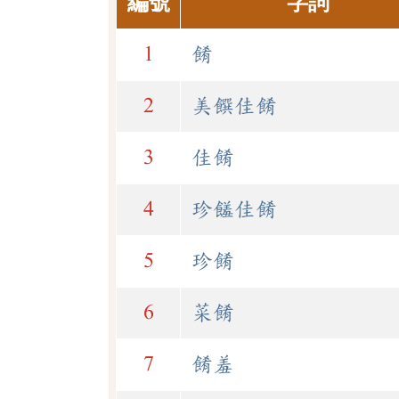
編號
字詞
1
餚
2
美饌佳餚
3
佳餚
4
珍饈佳餚
5
珍餚
6
菜餚
7
餚羞