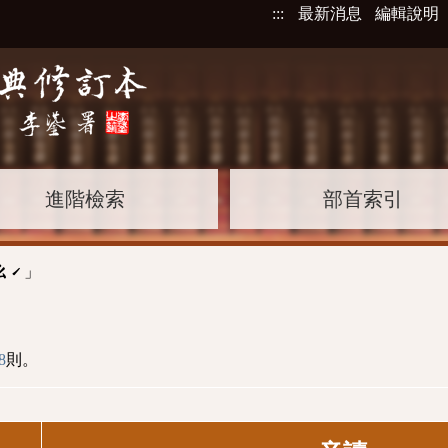
:::
最新消息
編輯說明
進階檢索
部首索引
」
ㄠˊ
8
則。