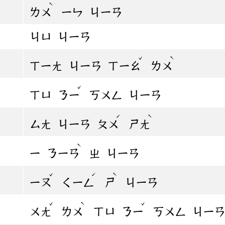
ˋ
ㄌㄨ
ㄧㄣ
ㄐㄧㄢ
ㄐㄩ
ㄐㄧㄢ
ˇ
ˋ
ㄒㄧㄤ
ㄐㄧㄢ
ㄒㄧㄠ
ㄌㄨ
ˇ
ㄒㄩ
ㄋㄧ
ㄎㄨㄥ
ㄐㄧㄢ
ˊ
ˋ
ㄙㄤ
ㄐㄧㄢ
ㄆㄨ
ㄕㄤ
ˋ
ㄧ
ㄋㄧㄢ
ㄓ
ㄐㄧㄢ
ˇ
ˊ
ˋ
ㄧㄡ
ㄑㄧㄥ
ㄕ
ㄐㄧㄢ
ˇ
ˋ
ˇ
ㄨㄤ
ㄌㄨ
ㄒㄩ
ㄋㄧ
ㄎㄨㄥ
ㄐㄧ