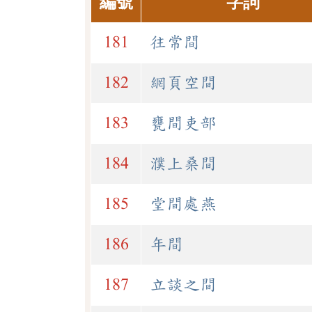
編號
字詞
181
往常間
182
網頁空間
183
甕間吏部
184
濮上桑間
185
堂間處燕
186
年間
187
立談之間