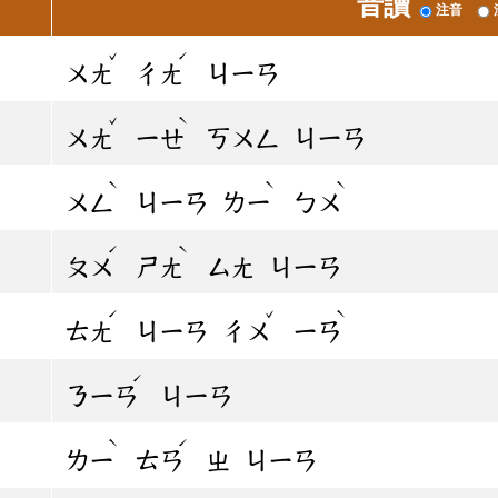
音讀
注音
ˇ
ˊ
ㄨㄤ
ㄔㄤ
ㄐㄧㄢ
ˇ
ˋ
ㄨㄤ
ㄧㄝ
ㄎㄨㄥ
ㄐㄧㄢ
ˋ
ˋ
ˋ
ㄨㄥ
ㄐㄧㄢ
ㄌㄧ
ㄅㄨ
ˊ
ˋ
ㄆㄨ
ㄕㄤ
ㄙㄤ
ㄐㄧㄢ
ˊ
ˇ
ˋ
ㄊㄤ
ㄐㄧㄢ
ㄔㄨ
ㄧㄢ
ˊ
ㄋㄧㄢ
ㄐㄧㄢ
ˋ
ˊ
ㄌㄧ
ㄊㄢ
ㄓ
ㄐㄧㄢ