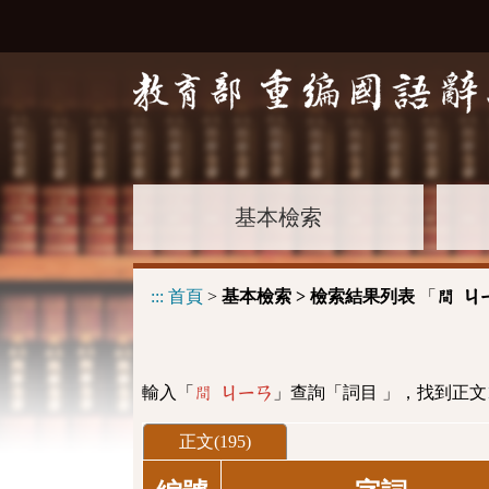
基本檢索
:::
首頁
>
基本檢索 > 檢索結果列表
「
間 ㄐ
輸入「
」查詢「詞目 」，找到正文
間 ㄐㄧㄢ
正文(195)