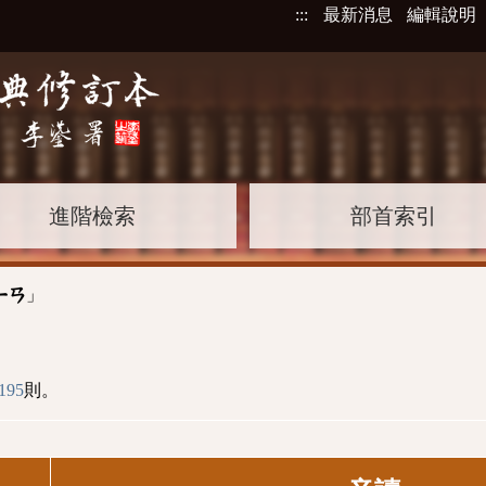
:::
最新消息
編輯說明
進階檢索
部首索引
」
ㄧㄢ
195
則。