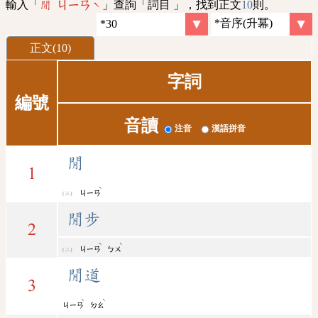
輸入「
」查詢「詞目 」，找到正文
10
則。
閒 ㄐㄧㄢˋ
正文(10)
字詞
編號
音讀
注音
漢語拼音
閒
1
ˋ
ㄐㄧㄢ
閒步
2
ˋ
ˋ
ㄐㄧㄢ
ㄅㄨ
閒道
3
ˋ
ˋ
ㄐㄧㄢ
ㄉㄠ