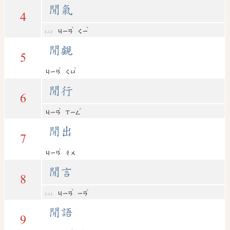
閒氣
4
ˋ
ˋ
ㄐㄧㄢ
ㄑㄧ
閒覷
5
ˋ
ˋ
ㄐㄧㄢ
ㄑㄩ
閒行
6
ˋ
ˊ
ㄐㄧㄢ
ㄒㄧㄥ
閒出
7
ˋ
ㄐㄧㄢ
ㄔㄨ
閒言
8
ˋ
ˊ
ㄐㄧㄢ
ㄧㄢ
閒語
9