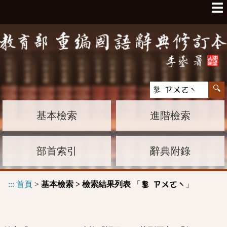
☰
基本檢索
進階檢索
部首索引
辭典附錄
:::
首頁
>
基本檢索 > 檢索結果列表
「
」
鑿 ㄗㄨㄛˋ