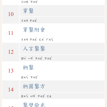
ˋ
ˋ
ㄑㄩㄝ
ㄗㄨㄛ
穿鑿
10
ˋ
ㄔㄨㄢ
ㄗㄨㄛ
穿鑿附會
11
ˋ
ˋ
ˋ
ㄔㄨㄢ
ㄗㄨㄛ
ㄈㄨ
ㄏㄨㄟ
人言鑿鑿
12
ˊ
ˊ
ˋ
ˋ
ㄖㄣ
ㄧㄢ
ㄗㄨㄛ
ㄗㄨㄛ
枘鑿
13
ˋ
ˋ
ㄖㄨㄟ
ㄗㄨㄛ
枘圓鑿方
14
ˋ
ˊ
ˋ
ㄖㄨㄟ
ㄩㄢ
ㄗㄨㄛ
ㄈㄤ
鑿壁偷光