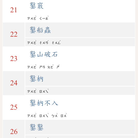
鑿竅
21
ˋ
ˋ
ㄗㄨㄛ
ㄑㄧㄠ
鑿船蟲
22
ˋ
ˊ
ˊ
ㄗㄨㄛ
ㄔㄨㄢ
ㄔㄨㄥ
鑿山破石
23
ˋ
ˋ
ˊ
ㄗㄨㄛ
ㄕㄢ
ㄆㄛ
ㄕ
鑿枘
24
ˋ
ˋ
ㄗㄨㄛ
ㄖㄨㄟ
鑿枘不入
25
ˋ
ˋ
ˋ
ˋ
ㄗㄨㄛ
ㄖㄨㄟ
ㄅㄨ
ㄖㄨ
鑿鑿
26
ˋ
ˋ