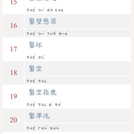
15
ˋ
ˋ
ㄗㄨㄛ
ㄅㄧ
ㄊㄡ
ㄍㄨㄤ
鑿壁懸梁
16
ˋ
ˋ
ˊ
ˊ
ㄗㄨㄛ
ㄅㄧ
ㄒㄩㄢ
ㄌㄧㄤ
鑿坏
17
ˋ
ˊ
ㄗㄨㄛ
ㄆㄟ
鑿空
18
ˋ
ㄗㄨㄛ
ㄎㄨㄥ
鑿空指鹿
19
ˋ
ˇ
ˋ
ㄗㄨㄛ
ㄎㄨㄥ
ㄓ
ㄌㄨ
鑿渾沌
20
ˋ
ˊ
ˋ
ㄗㄨㄛ
ㄏㄨㄣ
ㄉㄨㄣ