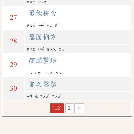
ㄗㄨㄛ
ㄗㄨㄛ
鑿飲耕食
27
ˋ
ˇ
ˊ
ㄗㄨㄛ
ㄧㄣ
ㄍㄥ
ㄕ
鑿圓枘方
28
ˋ
ˊ
ˋ
ㄗㄨㄛ
ㄩㄢ
ㄖㄨㄟ
ㄈㄤ
顏闔鑿培
29
ˊ
ˊ
ˋ
ˊ
ㄧㄢ
ㄏㄜ
ㄗㄨㄛ
ㄆㄟ
言之鑿鑿
30
ˊ
ˋ
ˋ
ㄧㄢ
ㄓ
ㄗㄨㄛ
ㄗㄨㄛ
[1/2]
2
＞