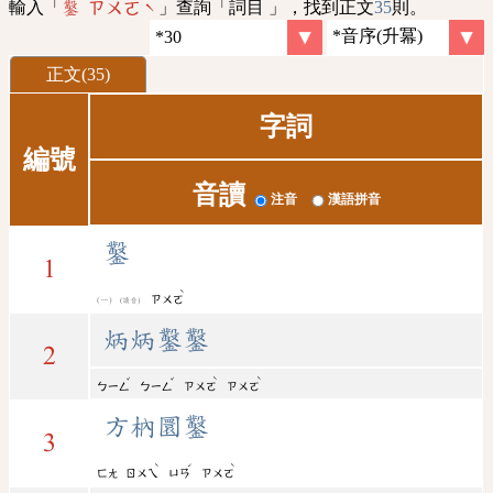
輸入「
」查詢「詞目 」，找到正文
35
則。
鑿 ㄗㄨㄛˋ
正文(35)
字詞
編號
音讀
注音
漢語拼音
鑿
1
ˋ
ㄗㄨㄛ
(讀音)
炳炳鑿鑿
2
ˇ
ˇ
ˋ
ˋ
ㄅㄧㄥ
ㄅㄧㄥ
ㄗㄨㄛ
ㄗㄨㄛ
方枘圜鑿
3
ˋ
ˊ
ˋ
ㄈㄤ
ㄖㄨㄟ
ㄩㄢ
ㄗㄨㄛ