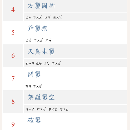
方鑿圓枘
4
ˋ
ˊ
ˋ
ㄈㄤ
ㄗㄨㄛ
ㄩㄢ
ㄖㄨㄟ
斧鑿痕
5
ˇ
ˋ
ˊ
ㄈㄨ
ㄗㄨㄛ
ㄏㄣ
天真未鑿
6
ˋ
ˋ
ㄊㄧㄢ
ㄓㄣ
ㄨㄟ
ㄗㄨㄛ
開鑿
7
ˋ
ㄎㄞ
ㄗㄨㄛ
架謊鑿空
8
ˋ
ˇ
ˋ
ㄐㄧㄚ
ㄏㄨㄤ
ㄗㄨㄛ
ㄎㄨㄥ
確鑿
9