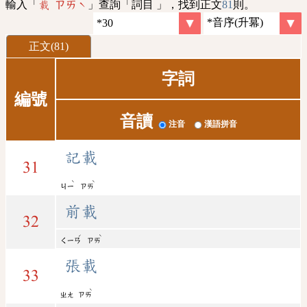
輸入「
」查詢「詞目 」，找到正文
81
則。
載 ㄗㄞˋ
正文(81)
字詞
編號
音讀
注音
漢語拼音
記載
31
ˋ
ˋ
ㄐㄧ
ㄗㄞ
前載
32
ˊ
ˋ
ㄑㄧㄢ
ㄗㄞ
張載
33
ˋ
ㄓㄤ
ㄗㄞ