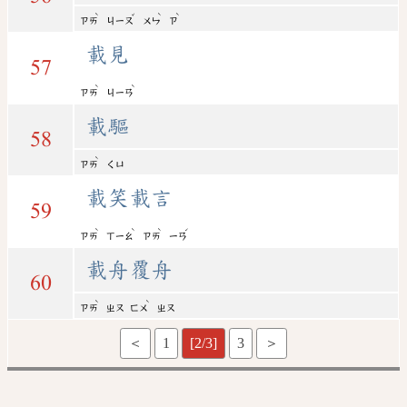
ˋ
ˇ
ˋ
ˋ
ㄗㄞ
ㄐㄧㄡ
ㄨㄣ
ㄗ
載見
57
ˋ
ˋ
ㄗㄞ
ㄐㄧㄢ
載驅
58
ˋ
ㄗㄞ
ㄑㄩ
載笑載言
59
ˋ
ˋ
ˋ
ˊ
ㄗㄞ
ㄒㄧㄠ
ㄗㄞ
ㄧㄢ
載舟覆舟
60
ˋ
ˋ
ㄗㄞ
ㄓㄡ
ㄈㄨ
ㄓㄡ
＜
1
[2/3]
3
＞