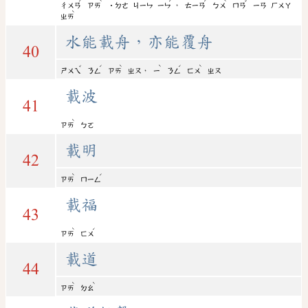
ˊ
ˋ
ˊ
ˊ
ˋ
ˇ
，
ㄔㄨㄢ
ㄗㄞ
˙ㄉㄜ
ㄐㄧㄣ
ㄧㄣ
ㄊㄧㄢ
ㄅㄨ
ㄇㄢ
ㄧㄢ
ㄏㄨㄚ
ˋ
ㄓㄞ
水能載舟，亦能覆舟
40
ˇ
ˊ
ˋ
ˋ
ˊ
ˋ
，
ㄕㄨㄟ
ㄋㄥ
ㄗㄞ
ㄓㄡ
ㄧ
ㄋㄥ
ㄈㄨ
ㄓㄡ
載波
41
ˋ
ㄗㄞ
ㄅㄛ
載明
42
ˋ
ˊ
ㄗㄞ
ㄇㄧㄥ
載福
43
ˋ
ˊ
ㄗㄞ
ㄈㄨ
載道
44
ˋ
ˋ
ㄗㄞ
ㄉㄠ