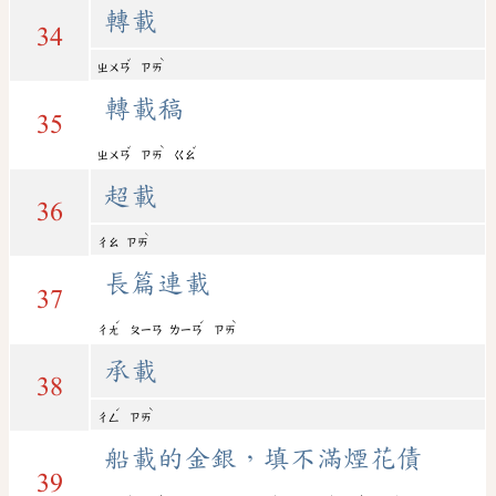
轉載
34
ˇ
ˋ
ㄓㄨㄢ
ㄗㄞ
轉載稿
35
ˇ
ˋ
ˇ
ㄓㄨㄢ
ㄗㄞ
ㄍㄠ
超載
36
ˋ
ㄔㄠ
ㄗㄞ
長篇連載
37
ˊ
ˊ
ˋ
ㄔㄤ
ㄆㄧㄢ
ㄌㄧㄢ
ㄗㄞ
承載
38
ˊ
ˋ
ㄔㄥ
ㄗㄞ
船載的金銀，填不滿煙花債
39