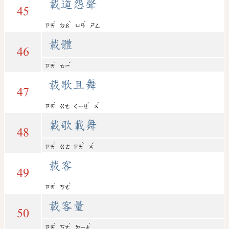
載道怨聲
45
ˋ
ˋ
ˋ
ㄗㄞ
ㄉㄠ
ㄩㄢ
ㄕㄥ
載體
46
ˋ
ˇ
ㄗㄞ
ㄊㄧ
載歌且舞
47
ˋ
ˇ
ˇ
ㄗㄞ
ㄍㄜ
ㄑㄧㄝ
ㄨ
載歌載舞
48
ˋ
ˋ
ˇ
ㄗㄞ
ㄍㄜ
ㄗㄞ
ㄨ
載客
49
ˋ
ˋ
ㄗㄞ
ㄎㄜ
載客量
50
ˋ
ˋ
ˋ
ㄗㄞ
ㄎㄜ
ㄌㄧㄤ