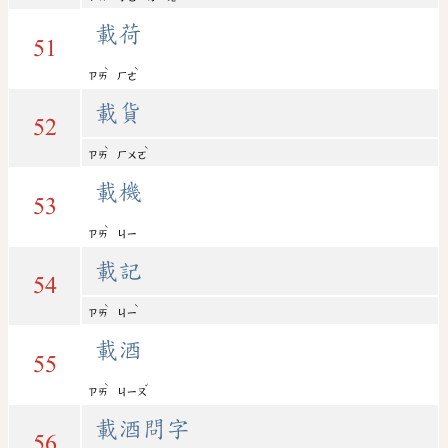
載荷
51
ˋ
ˋ
ㄗㄞ
ㄏㄜ
載貨
52
ˋ
ˋ
ㄗㄞ
ㄏㄨㄛ
載機
53
ˋ
ㄗㄞ
ㄐㄧ
載記
54
ˋ
ˋ
ㄗㄞ
ㄐㄧ
載酒
55
ˋ
ˇ
ㄗㄞ
ㄐㄧㄡ
載酒問字
56