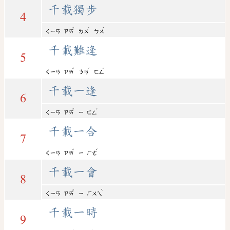
千載獨步
4
ˇ
ˊ
ˋ
ㄑㄧㄢ
ㄗㄞ
ㄉㄨ
ㄅㄨ
千載難逢
5
ˇ
ˊ
ˊ
ㄑㄧㄢ
ㄗㄞ
ㄋㄢ
ㄈㄥ
千載一逢
6
ˇ
ˊ
ㄑㄧㄢ
ㄗㄞ
ㄧ
ㄈㄥ
千載一合
7
ˇ
ˊ
ㄑㄧㄢ
ㄗㄞ
ㄧ
ㄏㄜ
千載一會
8
ˇ
ˋ
ㄑㄧㄢ
ㄗㄞ
ㄧ
ㄏㄨㄟ
千載一時
9