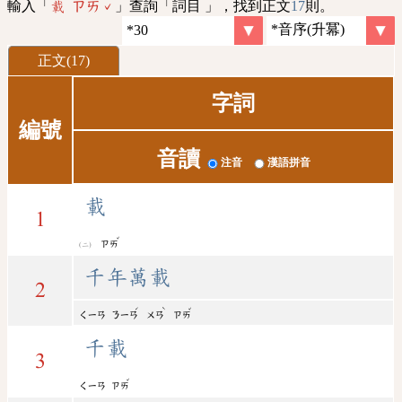
輸入「
」查詢「詞目 」，找到正文
17
則。
載 ㄗㄞˇ
正文(17)
字詞
編號
音讀
注音
漢語拼音
載
1
ˇ
ㄗㄞ
千年萬載
2
ˊ
ˋ
ˇ
ㄑㄧㄢ
ㄋㄧㄢ
ㄨㄢ
ㄗㄞ
千載
3
ˇ
ㄑㄧㄢ
ㄗㄞ