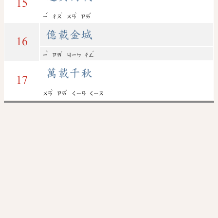
15
ˊ
ˋ
ˋ
ˇ
ㄧ
ㄔㄡ
ㄨㄢ
ㄗㄞ
億載金城
16
ˋ
ˇ
ˊ
ㄧ
ㄗㄞ
ㄐㄧㄣ
ㄔㄥ
萬載千秋
17
ˋ
ˇ
ㄨㄢ
ㄗㄞ
ㄑㄧㄢ
ㄑㄧㄡ