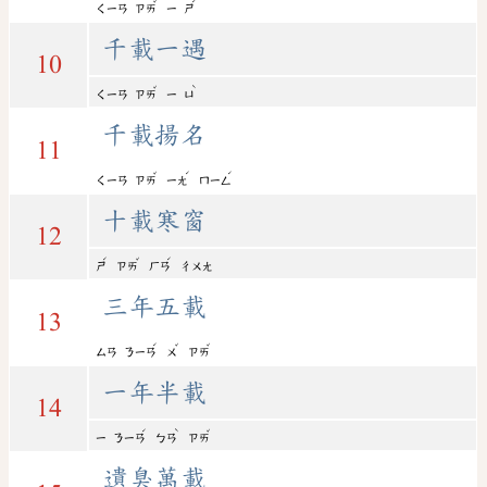
ˇ
ˊ
ㄑㄧㄢ
ㄗㄞ
ㄧ
ㄕ
千載一遇
10
ˇ
ˋ
ㄑㄧㄢ
ㄗㄞ
ㄧ
ㄩ
千載揚名
11
ˇ
ˊ
ˊ
ㄑㄧㄢ
ㄗㄞ
ㄧㄤ
ㄇㄧㄥ
十載寒窗
12
ˊ
ˇ
ˊ
ㄕ
ㄗㄞ
ㄏㄢ
ㄔㄨㄤ
三年五載
13
ˊ
ˇ
ˇ
ㄙㄢ
ㄋㄧㄢ
ㄨ
ㄗㄞ
一年半載
14
ˊ
ˋ
ˇ
ㄧ
ㄋㄧㄢ
ㄅㄢ
ㄗㄞ
遺臭萬載