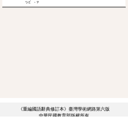
ˇ
ㄅㄛ
˙ㄗ
《重編國語辭典修訂本》臺灣學術網路第六版
中華民國教育部版權所有