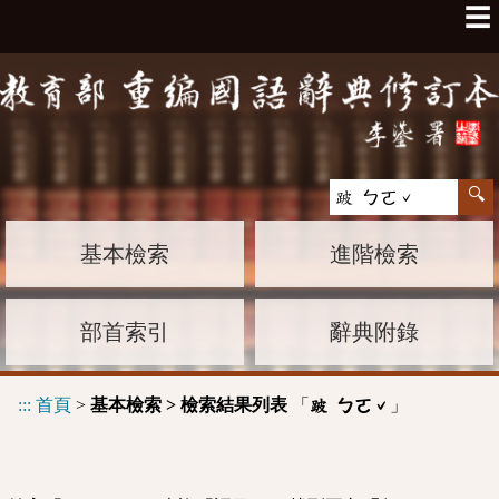
☰
基本檢索
進階檢索
部首索引
辭典附錄
:::
首頁
>
基本檢索 > 檢索結果列表
「
」
跛 ㄅㄛˇ