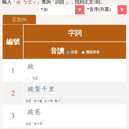
輸入「
」查詢「詞目 」，找到正文
9
則。
跛 ㄅㄛˇ
正文(9)
字詞
編號
音讀
注音
漢語拼音
跛
1
ˇ
ㄅㄛ
跛鱉千里
2
ˇ
ˇ
ㄅㄛ
ㄅㄧㄝ
ㄑㄧㄢ
ㄌㄧ
跛蹇
3
ˇ
ˇ
ㄅㄛ
ㄐㄧㄢ