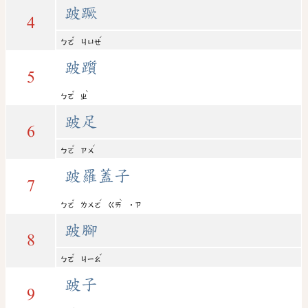
跛蹶
4
ˇ
ˊ
ㄅㄛ
ㄐㄩㄝ
跛躓
5
ˇ
ˋ
ㄅㄛ
ㄓ
跛足
6
ˇ
ˊ
ㄅㄛ
ㄗㄨ
跛羅蓋子
7
ˇ
ˊ
ˋ
ㄅㄛ
ㄌㄨㄛ
ㄍㄞ
˙ㄗ
跛腳
8
ˇ
ˇ
ㄅㄛ
ㄐㄧㄠ
跛子
9