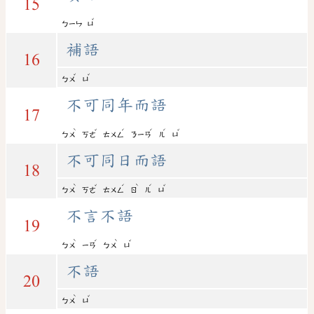
15
ˇ
ㄅㄧㄣ
ㄩ
補語
16
ˇ
ˇ
ㄅㄨ
ㄩ
不可同年而語
17
ˋ
ˇ
ˊ
ˊ
ˊ
ˇ
ㄅㄨ
ㄎㄜ
ㄊㄨㄥ
ㄋㄧㄢ
ㄦ
ㄩ
不可同日而語
18
ˋ
ˇ
ˊ
ˋ
ˊ
ˇ
ㄅㄨ
ㄎㄜ
ㄊㄨㄥ
ㄖ
ㄦ
ㄩ
不言不語
19
ˋ
ˊ
ˋ
ˇ
ㄅㄨ
ㄧㄢ
ㄅㄨ
ㄩ
不語
20
ˋ
ˇ
ㄅㄨ
ㄩ