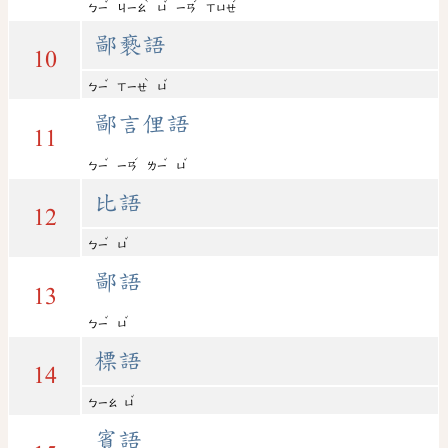
ˇ
ˋ
ˇ
ˊ
ˊ
ㄅㄧ
ㄐㄧㄠ
ㄩ
ㄧㄢ
ㄒㄩㄝ
鄙褻語
10
ˇ
ˋ
ˇ
ㄅㄧ
ㄒㄧㄝ
ㄩ
鄙言俚語
11
ˇ
ˊ
ˇ
ˇ
ㄅㄧ
ㄧㄢ
ㄌㄧ
ㄩ
比語
12
ˇ
ˇ
ㄅㄧ
ㄩ
鄙語
13
ˇ
ˇ
ㄅㄧ
ㄩ
標語
14
ˇ
ㄅㄧㄠ
ㄩ
賓語