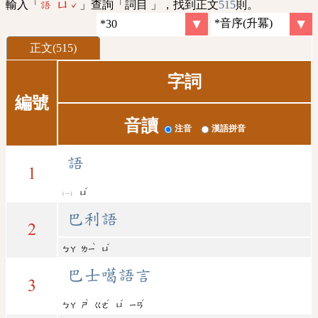
輸入「
」查詢「詞目 」，找到正文
515
則。
語 ㄩˇ
正文(515)
字詞
編號
音讀
注音
漢語拼音
語
1
ˇ
ㄩ
巴利語
2
ˋ
ˇ
ㄅㄚ
ㄌㄧ
ㄩ
巴士噶語言
3
ˋ
ˊ
ˇ
ˊ
ㄅㄚ
ㄕ
ㄍㄜ
ㄩ
ㄧㄢ