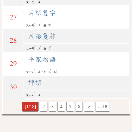
ㄆㄧㄢ
ㄩ
片語隻字
27
ˋ
ˇ
ˋ
ㄆㄧㄢ
ㄩ
ㄓ
ㄗ
片語隻辭
28
ˋ
ˇ
ˊ
ㄆㄧㄢ
ㄩ
ㄓ
ㄘ
平家物語
29
ˊ
ˋ
ˇ
ㄆㄧㄥ
ㄐㄧㄚ
ㄨ
ㄩ
評語
30
ˊ
ˇ
ㄆㄧㄥ
ㄩ
[1/18]
2
3
4
5
6
＞
…18