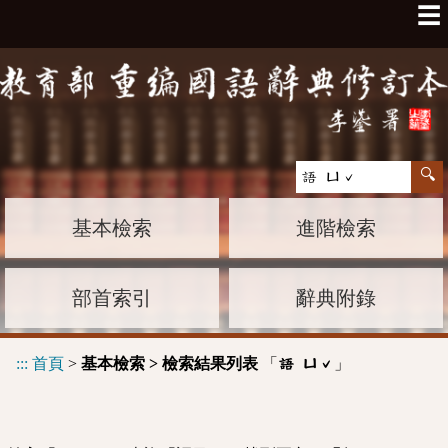
☰
基本檢索
進階檢索
部首索引
辭典附錄
:::
首頁
>
基本檢索 > 檢索結果列表
「
」
語 ㄩˇ