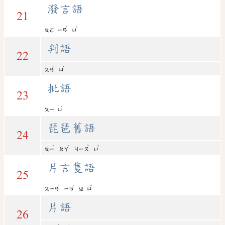
潑言語
21
ˊ
ˇ
ㄆㄛ
ㄧㄢ
ㄩ
判語
22
ˋ
ˇ
ㄆㄢ
ㄩ
批語
23
ˇ
ㄆㄧ
ㄩ
琵琶舊語
24
ˊ
ˊ
ˋ
ˇ
ㄆㄧ
ㄆㄚ
ㄐㄧㄡ
ㄩ
片言隻語
25
ˋ
ˊ
ˇ
ㄆㄧㄢ
ㄧㄢ
ㄓ
ㄩ
片語
26
ˋ
ˇ