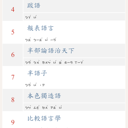
跋語
4
ˊ
ˇ
ㄅㄚ
ㄩ
報表語言
5
ˋ
ˇ
ˇ
ˊ
ㄅㄠ
ㄅㄧㄠ
ㄩ
ㄧㄢ
半部論語治天下
6
ˋ
ˋ
ˊ
ˇ
ˋ
ˋ
ㄅㄢ
ㄅㄨ
ㄌㄨㄣ
ㄩ
ㄓ
ㄊㄧㄢ
ㄒㄧㄚ
半語子
7
ˋ
ˇ
ㄅㄢ
ㄩ
˙ㄗ
本色獨造語
8
ˇ
ˋ
ˊ
ˋ
ˇ
ㄅㄣ
ㄙㄜ
ㄉㄨ
ㄗㄠ
ㄩ
比較語言學
9