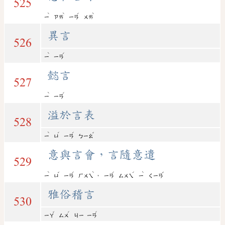
525
ˋ
ˋ
ˊ
ˋ
ㄧ
ㄗㄞ
ㄧㄢ
ㄨㄞ
異言
526
ˋ
ˊ
ㄧ
ㄧㄢ
懿言
527
ˋ
ˊ
ㄧ
ㄧㄢ
溢於言表
528
ˋ
ˊ
ˊ
ˇ
ㄧ
ㄩ
ㄧㄢ
ㄅㄧㄠ
意與言會，言隨意遣
529
ˋ
ˇ
ˊ
ˋ
ˊ
ˊ
ˋ
ˇ
，
ㄧ
ㄩ
ㄧㄢ
ㄏㄨㄟ
ㄧㄢ
ㄙㄨㄟ
ㄧ
ㄑㄧㄢ
雅俗稽言
530
ˇ
ˊ
ˊ
ㄧㄚ
ㄙㄨ
ㄐㄧ
ㄧㄢ