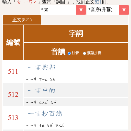
輸入「
」查詢「詞目 」，找到正文
821
則。
言 ㄧㄢˊ
正文(821)
字詞
編號
音讀
注音
漢語拼音
一言興邦
511
ˊ
ㄧ
ㄧㄢ
ㄒㄧㄥ
ㄅㄤ
一言中的
512
ˊ
ˋ
ˋ
ㄧ
ㄧㄢ
ㄓㄨㄥ
ㄉㄧ
一言抄百總
513
ˊ
ˇ
ˇ
ㄧ
ㄧㄢ
ㄔㄠ
ㄅㄞ
ㄗㄨㄥ