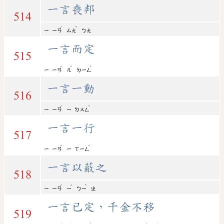
一言喪邦
514
ˊ
ˋ
ㄧ
ㄧㄢ
ㄙㄤ
ㄅㄤ
一言而定
515
ˊ
ˊ
ˋ
ㄧ
ㄧㄢ
ㄦ
ㄉㄧㄥ
一言一動
516
ˊ
ˋ
ㄧ
ㄧㄢ
ㄧ
ㄉㄨㄥ
一言一行
517
ˊ
ˊ
ㄧ
ㄧㄢ
ㄧ
ㄒㄧㄥ
一言以蔽之
518
ˊ
ˇ
ˋ
ㄧ
ㄧㄢ
ㄧ
ㄅㄧ
ㄓ
一言已定，千金不移
519