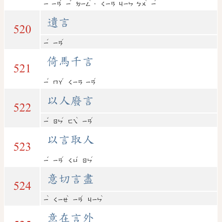
ˊ
ˇ
ˋ
ˋ
ˊ
，
ㄧ
ㄧㄢ
ㄧ
ㄉㄧㄥ
ㄑㄧㄢ
ㄐㄧㄣ
ㄅㄨ
ㄧ
遺言
520
ˊ
ˊ
ㄧ
ㄧㄢ
倚馬千言
521
ˇ
ˇ
ˊ
ㄧ
ㄇㄚ
ㄑㄧㄢ
ㄧㄢ
以人廢言
522
ˇ
ˊ
ˋ
ˊ
ㄧ
ㄖㄣ
ㄈㄟ
ㄧㄢ
以言取人
523
ˇ
ˊ
ˇ
ˊ
ㄧ
ㄧㄢ
ㄑㄩ
ㄖㄣ
意切言盡
524
ˋ
ˋ
ˊ
ˋ
ㄧ
ㄑㄧㄝ
ㄧㄢ
ㄐㄧㄣ
意在言外