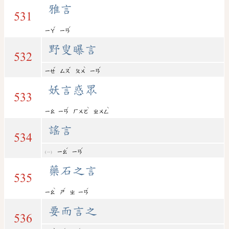
雅言
531
ˇ
ˊ
ㄧㄚ
ㄧㄢ
野叟曝言
532
ˇ
ˇ
ˋ
ˊ
ㄧㄝ
ㄙㄡ
ㄆㄨ
ㄧㄢ
妖言惑眾
533
ˊ
ˋ
ˋ
ㄧㄠ
ㄧㄢ
ㄏㄨㄛ
ㄓㄨㄥ
謠言
534
ˊ
ˊ
ㄧㄠ
ㄧㄢ
藥石之言
535
ˋ
ˊ
ˊ
ㄧㄠ
ㄕ
ㄓ
ㄧㄢ
要而言之
536
ˋ
ˊ
ˊ