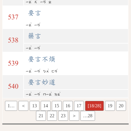
ㄧㄠ
ㄦ
ㄧㄢ
ㄓ
要言
537
ˋ
ˊ
ㄧㄠ
ㄧㄢ
藥言
538
ˋ
ˊ
ㄧㄠ
ㄧㄢ
要言不煩
539
ˋ
ˊ
ˋ
ˊ
ㄧㄠ
ㄧㄢ
ㄅㄨ
ㄈㄢ
要言妙道
540
ˋ
ˊ
ˋ
ˋ
ㄧㄠ
ㄧㄢ
ㄇㄧㄠ
ㄉㄠ
1…
＜
13
14
15
16
17
[18/28]
19
20
21
22
23
＞
…28