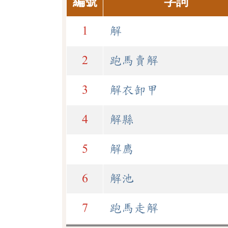
編號
字詞
1
解
2
跑馬賣解
3
解衣卸甲
4
解縣
5
解廌
6
解池
7
跑馬走解