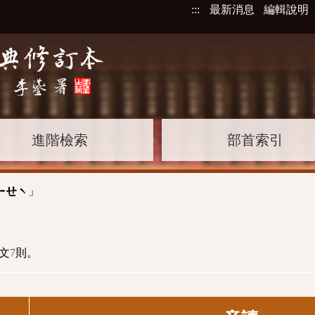
:::
最新消息
編輯說明
進階檢索
部首索引
」
ㄧㄝˋ
文
7
則。