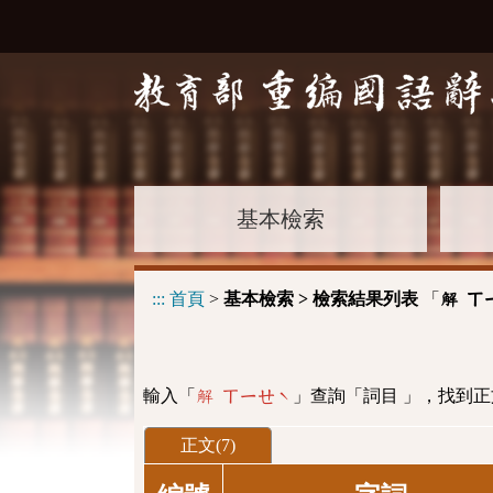
基本檢索
:::
首頁
>
基本檢索 > 檢索結果列表
「
解 ㄒ
輸入「
」查詢「詞目 」，找到正
解 ㄒㄧㄝˋ
正文(7)