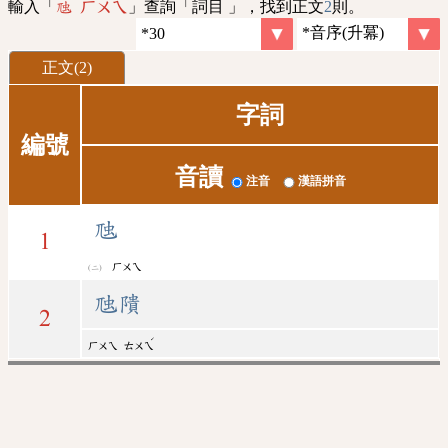
輸入「
」查詢「詞目 」，找到正文
2
則。
虺 ㄏㄨㄟ
正文(2)
字詞
編號
音讀
注音
漢語拼音
虺
1
ㄏㄨㄟ
虺隤
2
ˊ
ㄏㄨㄟ
ㄊㄨㄟ