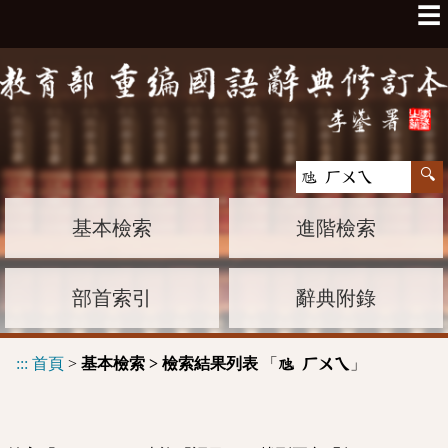
☰
基本檢索
進階檢索
部首索引
辭典附錄
:::
首頁
>
基本檢索 > 檢索結果列表
「
」
虺 ㄏㄨㄟ