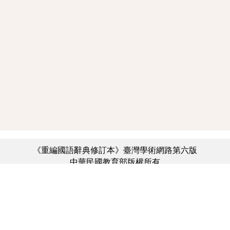
《重編國語辭典修訂本》臺灣學術網路第六版
中華民國教育部版權所有
:::
個資法及隱私聲明
|
辭典公眾授權網
|
意見交流
|
網網相連