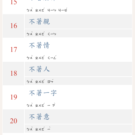
15
ˋ
ˊ
ˊ
ㄅㄨ
ㄓㄨㄛ
ㄐㄧㄣ
ㄐㄧㄝ
不著親
16
ˋ
ˊ
ㄅㄨ
ㄓㄨㄛ
ㄑㄧㄣ
不著情
17
ˋ
ˊ
ˊ
ㄅㄨ
ㄓㄨㄛ
ㄑㄧㄥ
不著人
18
ˋ
ˊ
ˊ
ㄅㄨ
ㄓㄨㄛ
ㄖㄣ
不著一字
19
ˋ
ˊ
ˋ
ㄅㄨ
ㄓㄨㄛ
ㄧ
ㄗ
不著意
20
ˋ
ˊ
ˋ
ㄅㄨ
ㄓㄨㄛ
ㄧ