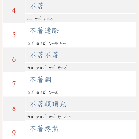
不著
4
ˋ
ˊ
ㄅㄨ
ㄓㄨㄛ
不著邊際
5
ˋ
ˊ
ˋ
ㄅㄨ
ㄓㄨㄛ
ㄅㄧㄢ
ㄐㄧ
不著不落
6
ˋ
ˊ
ˋ
ˋ
ㄅㄨ
ㄓㄨㄛ
ㄅㄨ
ㄌㄨㄛ
不著調
7
ˋ
ˊ
ˋ
ㄅㄨ
ㄓㄨㄛ
ㄉㄧㄠ
不著頭頂兒
8
ˋ
ˊ
ˊ
ˇ
ㄅㄨ
ㄓㄨㄛ
ㄊㄡ
ㄉㄧㄥ
ㄦ
不著疼熱
9