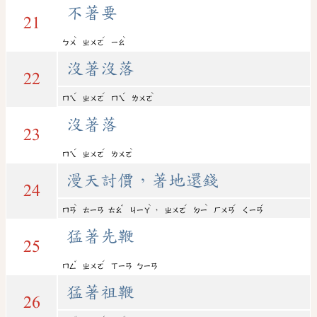
不著要
21
ˋ
ˊ
ˋ
ㄅㄨ
ㄓㄨㄛ
ㄧㄠ
沒著沒落
22
ˊ
ˊ
ˊ
ˋ
ㄇㄟ
ㄓㄨㄛ
ㄇㄟ
ㄌㄨㄛ
沒著落
23
ˊ
ˊ
ˋ
ㄇㄟ
ㄓㄨㄛ
ㄌㄨㄛ
漫天討價，著地還錢
24
ˋ
ˇ
ˋ
ˊ
ˋ
ˊ
ˊ
，
ㄇㄢ
ㄊㄧㄢ
ㄊㄠ
ㄐㄧㄚ
ㄓㄨㄛ
ㄉㄧ
ㄏㄨㄢ
ㄑㄧㄢ
猛著先鞭
25
ˇ
ˊ
ㄇㄥ
ㄓㄨㄛ
ㄒㄧㄢ
ㄅㄧㄢ
猛著祖鞭
26
ˇ
ˊ
ˇ