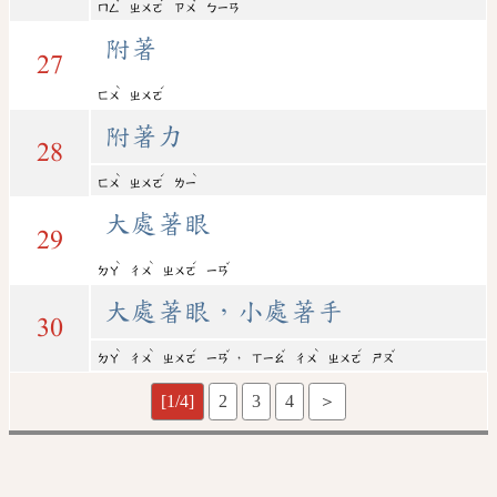
ㄇㄥ
ㄓㄨㄛ
ㄗㄨ
ㄅㄧㄢ
附著
27
ˋ
ˊ
ㄈㄨ
ㄓㄨㄛ
附著力
28
ˋ
ˊ
ˋ
ㄈㄨ
ㄓㄨㄛ
ㄌㄧ
大處著眼
29
ˋ
ˋ
ˊ
ˇ
ㄉㄚ
ㄔㄨ
ㄓㄨㄛ
ㄧㄢ
大處著眼，小處著手
30
ˋ
ˋ
ˊ
ˇ
ˇ
ˋ
ˊ
ˇ
，
ㄉㄚ
ㄔㄨ
ㄓㄨㄛ
ㄧㄢ
ㄒㄧㄠ
ㄔㄨ
ㄓㄨㄛ
ㄕㄡ
[1/4]
2
3
4
＞