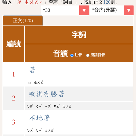
輸入「
」查詢「詞目 」，找到正文
120
則。
著 ㄓㄨㄛˊ
正文(120)
字詞
編號
音讀
注音
漢語拼音
著
1
ˊ
ㄓㄨㄛ
敗棋有勝著
2
ˋ
ˊ
ˇ
ˋ
ˊ
ㄅㄞ
ㄑㄧ
ㄧㄡ
ㄕㄥ
ㄓㄨㄛ
不地著
3
ˋ
ˋ
ˊ
ㄅㄨ
ㄉㄧ
ㄓㄨㄛ