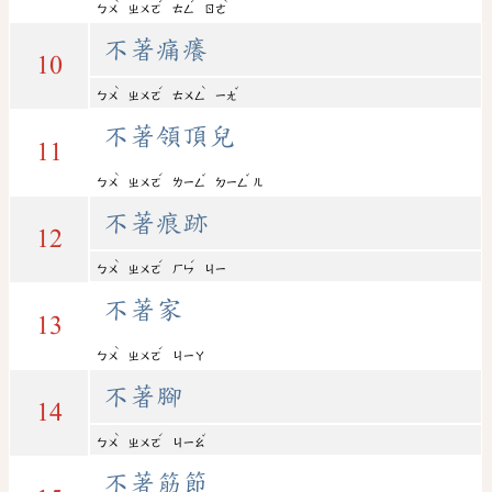
ˋ
ˊ
ˊ
ˋ
ㄅㄨ
ㄓㄨㄛ
ㄊㄥ
ㄖㄜ
不著痛癢
10
ˋ
ˊ
ˋ
ˇ
ㄅㄨ
ㄓㄨㄛ
ㄊㄨㄥ
ㄧㄤ
不著領頂兒
11
ˋ
ˊ
ˇ
ˇ
ㄅㄨ
ㄓㄨㄛ
ㄌㄧㄥ
ㄉㄧㄥ
ㄦ
不著痕跡
12
ˋ
ˊ
ˊ
ㄅㄨ
ㄓㄨㄛ
ㄏㄣ
ㄐㄧ
不著家
13
ˋ
ˊ
ㄅㄨ
ㄓㄨㄛ
ㄐㄧㄚ
不著腳
14
ˋ
ˊ
ˇ
ㄅㄨ
ㄓㄨㄛ
ㄐㄧㄠ
不著筋節