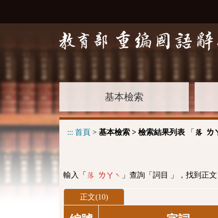
基本檢索
:::
首頁
>
基本檢索 > 檢索結果列表
「
落 ㄌ
輸入「
」查詢「詞目 」，找到正文
落 ㄌㄚˋ
正文(10)