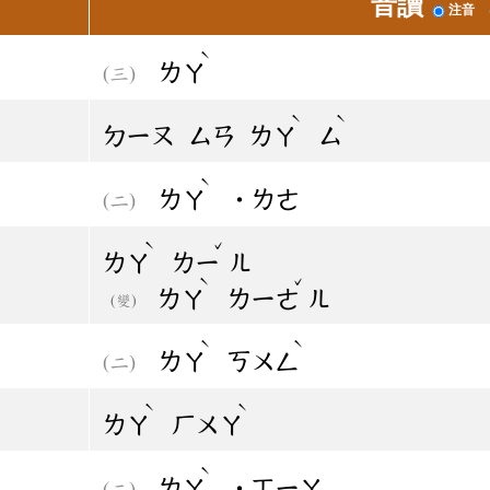
音讀
注音
ˋ
ㄌㄚ
ˋ
ˋ
ㄉㄧㄡ
ㄙㄢ
ㄌㄚ
ㄙ
ˋ
ㄌㄚ
˙ㄌㄜ
ˋ
ˇ
ㄌㄚ
ㄌㄧ
ㄦ
ˋ
ˇ
ㄌㄚ
ㄌㄧㄜ
ㄦ
(變)
ˋ
ˋ
ㄌㄚ
ㄎㄨㄥ
ˋ
ˋ
ㄌㄚ
ㄏㄨㄚ
ˋ
ㄌㄚ
˙ㄒㄧㄚ