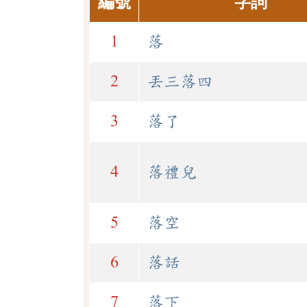
編號
字詞
1
落
2
丟三落四
3
落了
4
落禮兒
5
落空
6
落話
7
落下