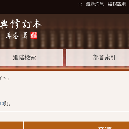
:::
最新消息
編輯說明
進階檢索
部首索引
」
ㄚˋ
10
則。