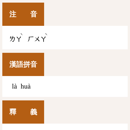
注 音
ˋ
ˋ
ㄌㄚ
ㄏㄨㄚ
漢語拼音
là huà
釋 義