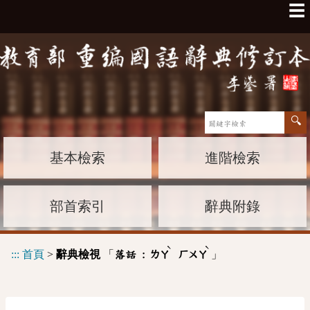
☰
基本檢索
進階檢索
部首索引
辭典附錄
ˋ
ˋ
:::
首頁
>
辭典檢視
「
」
落話 :
ㄌㄚ
ㄏㄨㄚ