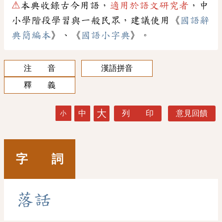
⚠
本典收錄古今用語，
適用於語文研究者
，中
小學階段學習與一般民眾，建議使用《
國語辭
典簡編本
》、《
國語小字典
》。
注 音
漢語拼音
釋 義
大
中
列 印
意見回饋
小
字 詞
落
話