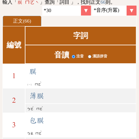
輸入「
」查詢「詞目 」，找到正文
66
則。
膜 ㄇㄛˋ
正文(66)
字詞
編號
音讀
注音
漢語拼音
膜
1
ˋ
ㄇㄛ
薄膜
2
ˊ
ˋ
ㄅㄛ
ㄇㄛ
包膜
3
ˋ
ㄅㄠ
ㄇㄛ