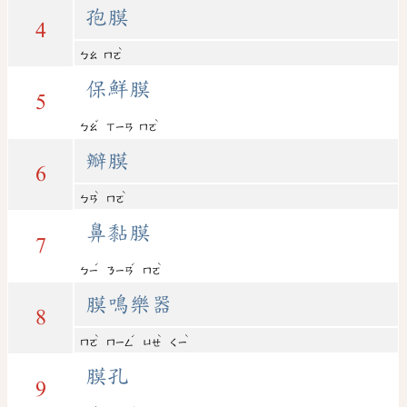
孢膜
4
ˋ
ㄅㄠ
ㄇㄛ
保鮮膜
5
ˇ
ˋ
ㄅㄠ
ㄒㄧㄢ
ㄇㄛ
瓣膜
6
ˋ
ˋ
ㄅㄢ
ㄇㄛ
鼻黏膜
7
ˊ
ˊ
ˋ
ㄅㄧ
ㄋㄧㄢ
ㄇㄛ
膜鳴樂器
8
ˋ
ˊ
ˋ
ˋ
ㄇㄛ
ㄇㄧㄥ
ㄩㄝ
ㄑㄧ
膜孔
9