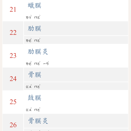
蠟膜
21
ˋ
ˋ
ㄌㄚ
ㄇㄛ
肋膜
22
ˋ
ˋ
ㄌㄜ
ㄇㄛ
肋膜炎
23
ˋ
ˋ
ˊ
ㄌㄜ
ㄇㄛ
ㄧㄢ
骨膜
24
ˇ
ˋ
ㄍㄨ
ㄇㄛ
鼓膜
25
ˇ
ˋ
ㄍㄨ
ㄇㄛ
骨膜炎
26
ˇ
ˋ
ˊ