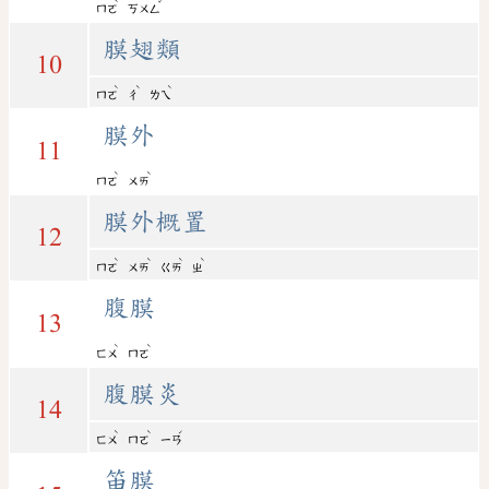
ˋ
ˇ
ㄇㄛ
ㄎㄨㄥ
膜翅類
10
ˋ
ˋ
ˋ
ㄇㄛ
ㄔ
ㄌㄟ
膜外
11
ˋ
ˋ
ㄇㄛ
ㄨㄞ
膜外概置
12
ˋ
ˋ
ˋ
ˋ
ㄇㄛ
ㄨㄞ
ㄍㄞ
ㄓ
腹膜
13
ˋ
ˋ
ㄈㄨ
ㄇㄛ
腹膜炎
14
ˋ
ˋ
ˊ
ㄈㄨ
ㄇㄛ
ㄧㄢ
笛膜