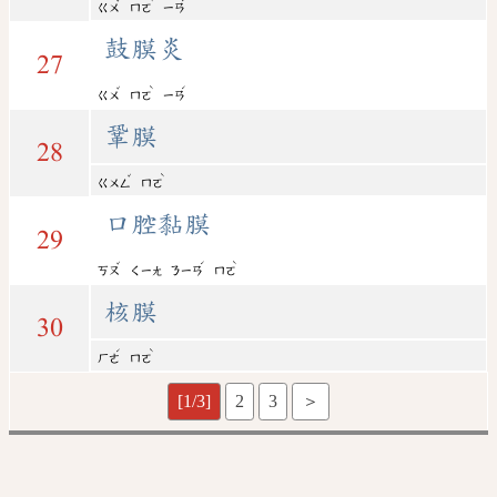
ㄍㄨ
ㄇㄛ
ㄧㄢ
鼓膜炎
27
ˇ
ˋ
ˊ
ㄍㄨ
ㄇㄛ
ㄧㄢ
鞏膜
28
ˇ
ˋ
ㄍㄨㄥ
ㄇㄛ
口腔黏膜
29
ˇ
ˊ
ˋ
ㄎㄡ
ㄑㄧㄤ
ㄋㄧㄢ
ㄇㄛ
核膜
30
ˊ
ˋ
ㄏㄜ
ㄇㄛ
[1/3]
2
3
＞