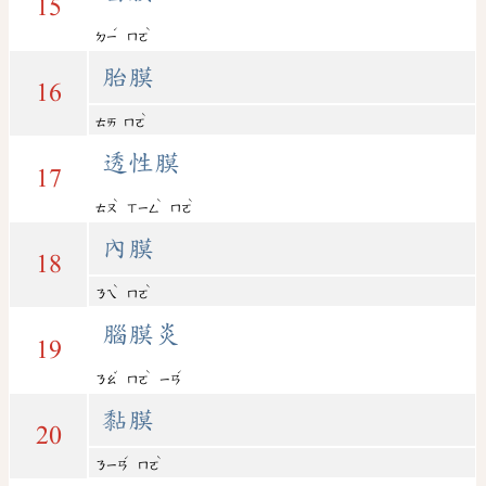
15
ˊ
ˋ
ㄉㄧ
ㄇㄛ
胎膜
16
ˋ
ㄊㄞ
ㄇㄛ
透性膜
17
ˋ
ˋ
ˋ
ㄊㄡ
ㄒㄧㄥ
ㄇㄛ
內膜
18
ˋ
ˋ
ㄋㄟ
ㄇㄛ
腦膜炎
19
ˇ
ˋ
ˊ
ㄋㄠ
ㄇㄛ
ㄧㄢ
黏膜
20
ˊ
ˋ
ㄋㄧㄢ
ㄇㄛ