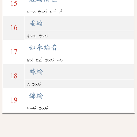
15
ˊ
ˋ
ˋ
ㄐㄧㄥ
ㄌㄨㄣ
ㄐㄧ
ㄕ
垂綸
16
ˊ
ˊ
ㄔㄨㄟ
ㄌㄨㄣ
如奉綸音
17
ˊ
ˋ
ˊ
ㄖㄨ
ㄈㄥ
ㄌㄨㄣ
ㄧㄣ
絲綸
18
ˊ
ㄙ
ㄌㄨㄣ
錦綸
19
ˇ
ˊ
ㄐㄧㄣ
ㄌㄨㄣ