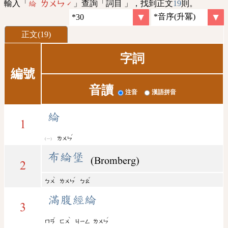
輸入「
」查詢「詞目 」，找到正文
19
則。
綸 ㄌㄨㄣˊ
正文(19)
字詞
編號
音讀
注音
漢語拼音
綸
1
ˊ
ㄌㄨㄣ
布綸堡
(Bromberg)
2
ˋ
ˊ
ˇ
ㄅㄨ
ㄌㄨㄣ
ㄅㄠ
滿腹經綸
3
ˇ
ˋ
ˊ
ㄇㄢ
ㄈㄨ
ㄐㄧㄥ
ㄌㄨㄣ