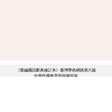
《重編國語辭典修訂本》臺灣學術網路第六版
中華民國教育部版權所有
:::
個資法及隱私聲明
|
辭典公眾授權網
|
意見交流
|
網網相連