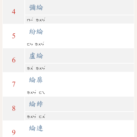
彌綸
4
ˊ
ˊ
ㄇㄧ
ㄌㄨㄣ
紛綸
5
ˊ
ㄈㄣ
ㄌㄨㄣ
盧綸
6
ˊ
ˊ
ㄌㄨ
ㄌㄨㄣ
綸扉
7
ˊ
ㄌㄨㄣ
ㄈㄟ
綸綍
8
ˊ
ˊ
ㄌㄨㄣ
ㄈㄨ
綸連
9