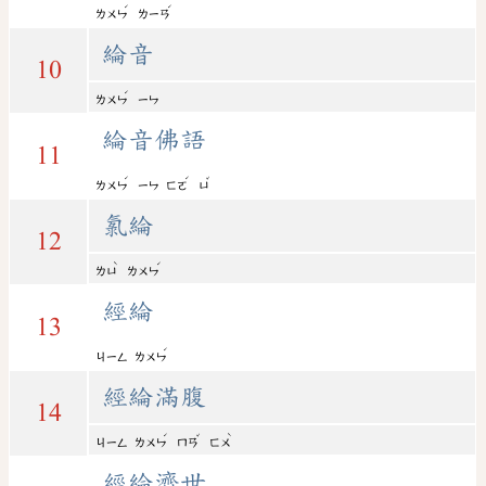
ˊ
ˊ
ㄌㄨㄣ
ㄌㄧㄢ
綸音
10
ˊ
ㄌㄨㄣ
ㄧㄣ
綸音佛語
11
ˊ
ˊ
ˇ
ㄌㄨㄣ
ㄧㄣ
ㄈㄛ
ㄩ
氯綸
12
ˋ
ˊ
ㄌㄩ
ㄌㄨㄣ
經綸
13
ˊ
ㄐㄧㄥ
ㄌㄨㄣ
經綸滿腹
14
ˊ
ˇ
ˋ
ㄐㄧㄥ
ㄌㄨㄣ
ㄇㄢ
ㄈㄨ
經綸濟世