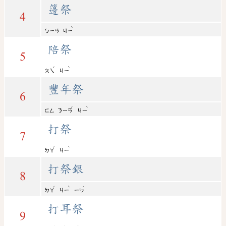
籩祭
4
ˋ
ㄅㄧㄢ
ㄐㄧ
陪祭
5
ˊ
ˋ
ㄆㄟ
ㄐㄧ
豐年祭
6
ˊ
ˋ
ㄈㄥ
ㄋㄧㄢ
ㄐㄧ
打祭
7
ˇ
ˋ
ㄉㄚ
ㄐㄧ
打祭銀
8
ˇ
ˋ
ˊ
ㄉㄚ
ㄐㄧ
ㄧㄣ
打耳祭
9