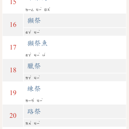
15
ˋ
ˋ
ㄉㄧㄥ
ㄐㄧ
ㄖㄡ
獺祭
16
ˋ
ˋ
ㄊㄚ
ㄐㄧ
獺祭魚
17
ˋ
ˋ
ˊ
ㄊㄚ
ㄐㄧ
ㄩ
臘祭
18
ˋ
ˋ
ㄌㄚ
ㄐㄧ
練祭
19
ˋ
ˋ
ㄌㄧㄢ
ㄐㄧ
路祭
20
ˋ
ˋ
ㄌㄨ
ㄐㄧ