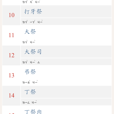
ˇ
ˇ
ˋ
ㄉㄚ
ㄦ
ㄐㄧ
打牙祭
10
ˇ
ˊ
ˋ
ㄉㄚ
ㄧㄚ
ㄐㄧ
大祭
11
ˋ
ˋ
ㄉㄚ
ㄐㄧ
大祭司
12
ˋ
ˋ
ㄉㄚ
ㄐㄧ
ㄙ
弔祭
13
ˋ
ˋ
ㄉㄧㄠ
ㄐㄧ
丁祭
14
ˋ
ㄉㄧㄥ
ㄐㄧ
丁祭肉