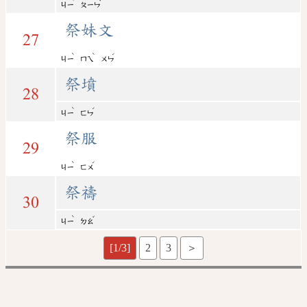
ㄐㄧ
ㄆㄧㄣ
祭妹文
27
ˋ
ˋ
ˊ
ㄐㄧ
ㄇㄟ
ㄨㄣ
祭墳
28
ˋ
ˊ
ㄐㄧ
ㄈㄣ
祭服
29
ˋ
ˊ
ㄐㄧ
ㄈㄨ
祭禱
30
ˋ
ˇ
ㄐㄧ
ㄉㄠ
[1/3]
2
3
＞