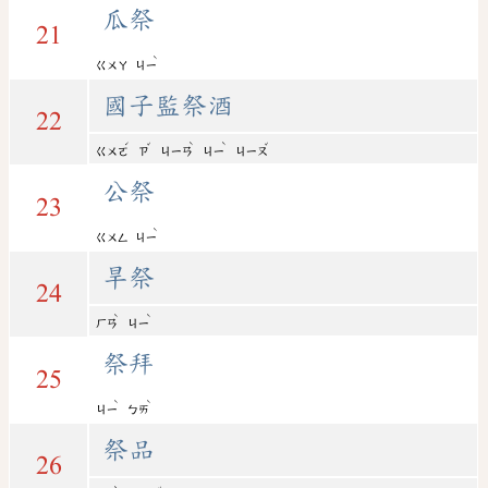
瓜祭
21
ˋ
ㄍㄨㄚ
ㄐㄧ
國子監祭酒
22
ˊ
ˇ
ˋ
ˋ
ˇ
ㄍㄨㄛ
ㄗ
ㄐㄧㄢ
ㄐㄧ
ㄐㄧㄡ
公祭
23
ˋ
ㄍㄨㄥ
ㄐㄧ
旱祭
24
ˋ
ˋ
ㄏㄢ
ㄐㄧ
祭拜
25
ˋ
ˋ
ㄐㄧ
ㄅㄞ
祭品
26
ˋ
ˇ