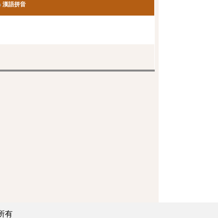
漢語拼音
所有