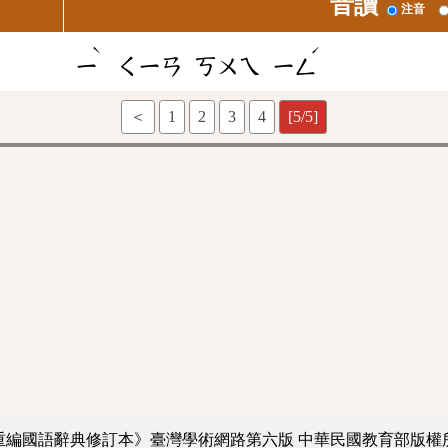
音讀
注音
ˋ
ˊ
ㄧ
ㄑㄧㄢ
ㄎㄨㄟ
ㄧㄥ
＜
1
2
3
4
[5/5]
重編國語辭典修訂本》臺灣學術網路第六版
中華民國教育部版權