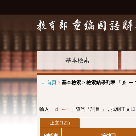
基本檢索
:::
首頁
>
基本檢索 > 檢索結果列表
「
益 ㄧ
輸入「
」查詢「詞目 」，找到正文
12
益 ㄧˋ
正文(121)