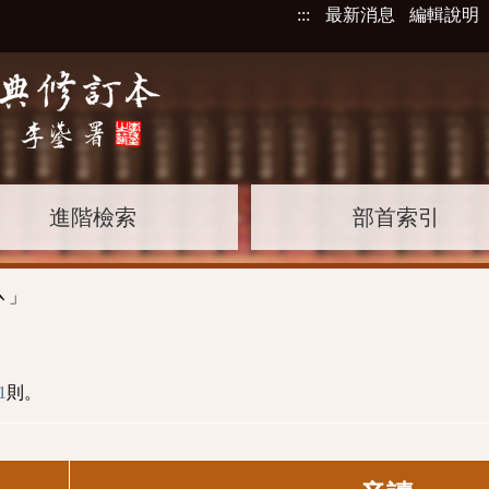
:::
最新消息
編輯說明
進階檢索
部首索引
」
ˋ
1
則。