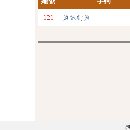
編號
字詞
121
益謙虧盈
《