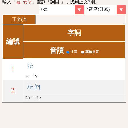
輸入「
」查詢「詞目 」，找到正文
2
則。
牠 ㄊㄚ
正文(2)
字詞
編號
音讀
注音
漢語拼音
牠
1
ㄊㄚ
牠們
2
ㄊㄚ
˙ㄇㄣ