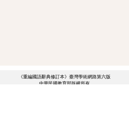
《重編國語辭典修訂本》臺灣學術網路第六版
中華民國教育部版權所有
:::
個資法及隱私聲明
|
辭典公眾授權網
|
意見交流
|
網網相連
三峽總院區地址：新北市三峽區三樹路2號、