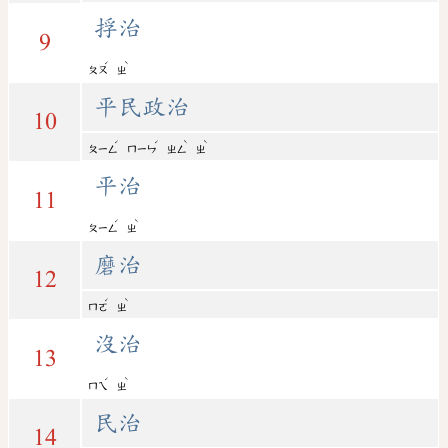
捊治
9
ˊ
ˋ
ㄆㄡ
ㄓ
平民政治
10
ˊ
ˊ
ˋ
ˋ
ㄆㄧㄥ
ㄇㄧㄣ
ㄓㄥ
ㄓ
平治
11
ˊ
ˋ
ㄆㄧㄥ
ㄓ
磨治
12
ˊ
ˋ
ㄇㄛ
ㄓ
沒治
13
ˊ
ˋ
ㄇㄟ
ㄓ
民治
14