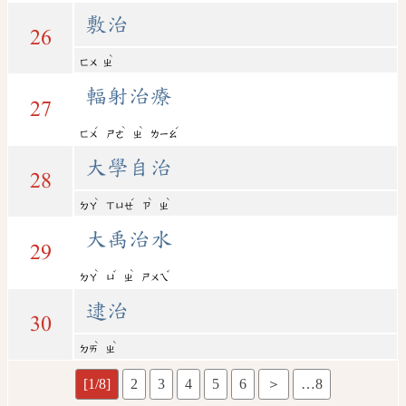
敷治
26
ˋ
ㄈㄨ
ㄓ
輻射治療
27
ˊ
ˋ
ˋ
ˊ
ㄈㄨ
ㄕㄜ
ㄓ
ㄌㄧㄠ
大學自治
28
ˋ
ˊ
ˋ
ˋ
ㄉㄚ
ㄒㄩㄝ
ㄗ
ㄓ
大禹治水
29
ˋ
ˇ
ˋ
ˇ
ㄉㄚ
ㄩ
ㄓ
ㄕㄨㄟ
逮治
30
ˋ
ˋ
ㄉㄞ
ㄓ
[1/8]
2
3
4
5
6
＞
…8