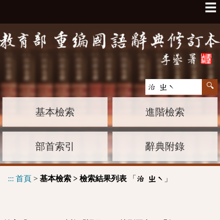
☰
基本檢索
進階檢索
部首索引
辭典附錄
:::
首頁
>
基本檢索 > 檢索結果列表
「
」
治 ㄓˋ