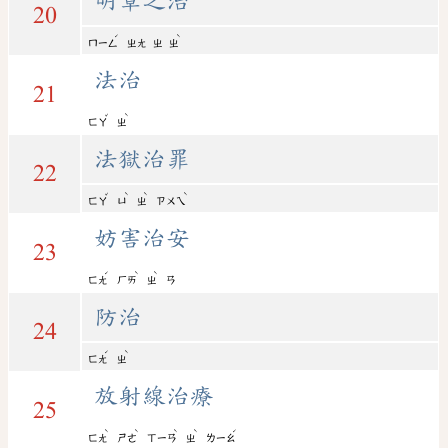
明章之治
20
ˊ
ˋ
ㄇㄧㄥ
ㄓㄤ
ㄓ
ㄓ
法治
21
ˇ
ˋ
ㄈㄚ
ㄓ
法獄治罪
22
ˇ
ˋ
ˋ
ˋ
ㄈㄚ
ㄩ
ㄓ
ㄗㄨㄟ
妨害治安
23
ˊ
ˋ
ˋ
ㄈㄤ
ㄏㄞ
ㄓ
ㄢ
防治
24
ˊ
ˋ
ㄈㄤ
ㄓ
放射線治療
25
ˋ
ˋ
ˋ
ˋ
ˊ
ㄈㄤ
ㄕㄜ
ㄒㄧㄢ
ㄓ
ㄌㄧㄠ