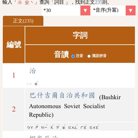
輸入「
」查詢「詞目 」，找到正文
235
則。
治 ㄓˋ
正文(235)
字詞
編號
音讀
注音
漢語拼音
治
1
ˋ
ㄓ
巴什吉爾自治共和國
(Bashkir
Autonomous Soviet Socialist
2
Republic)
ˊ
ˊ
ˇ
ˋ
ˋ
ˋ
ˊ
ˊ
ㄅㄚ
ㄕ
ㄐㄧ
ㄦ
ㄗ
ㄓ
ㄍㄨㄥ
ㄏㄜ
ㄍㄨㄛ