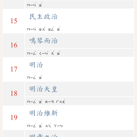
ˊ
ˋ
ㄇㄧㄣ
ㄓ
民主政治
15
ˊ
ˇ
ˋ
ˋ
ㄇㄧㄣ
ㄓㄨ
ㄓㄥ
ㄓ
鳴琴而治
16
ˊ
ˊ
ˊ
ˋ
ㄇㄧㄥ
ㄑㄧㄣ
ㄦ
ㄓ
明治
17
ˊ
ˋ
ㄇㄧㄥ
ㄓ
明治天皇
18
ˊ
ˋ
ˊ
ㄇㄧㄥ
ㄓ
ㄊㄧㄢ
ㄏㄨㄤ
明治維新
19
ˊ
ˋ
ˊ
ㄇㄧㄥ
ㄓ
ㄨㄟ
ㄒㄧㄣ