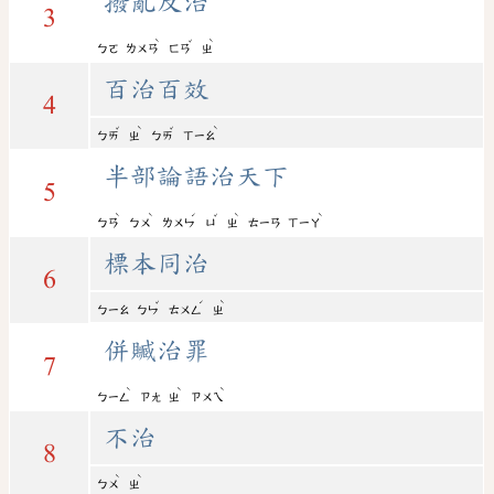
撥亂反治
3
ˋ
ˇ
ˋ
ㄅㄛ
ㄌㄨㄢ
ㄈㄢ
ㄓ
百治百效
4
ˇ
ˋ
ˇ
ˋ
ㄅㄞ
ㄓ
ㄅㄞ
ㄒㄧㄠ
半部論語治天下
5
ˋ
ˋ
ˊ
ˇ
ˋ
ˋ
ㄅㄢ
ㄅㄨ
ㄌㄨㄣ
ㄩ
ㄓ
ㄊㄧㄢ
ㄒㄧㄚ
標本同治
6
ˇ
ˊ
ˋ
ㄅㄧㄠ
ㄅㄣ
ㄊㄨㄥ
ㄓ
併贓治罪
7
ˋ
ˋ
ˋ
ㄅㄧㄥ
ㄗㄤ
ㄓ
ㄗㄨㄟ
不治
8
ˋ
ˋ
ㄅㄨ
ㄓ