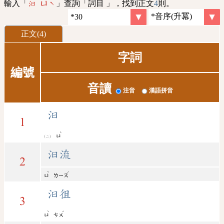
輸入「
」查詢「詞目 」，找到正文
4
則。
汩 ㄩˋ
正文(4)
字詞
編號
音讀
注音
漢語拼音
汩
1
ˋ
ㄩ
汩流
2
ˋ
ˊ
ㄩ
ㄌㄧㄡ
汩徂
3
ˋ
ˊ
ㄩ
ㄘㄨ