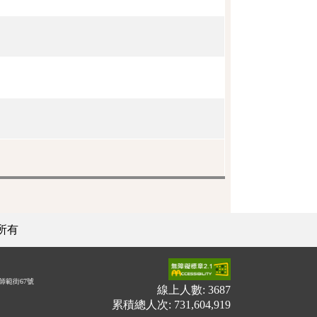
所有
師範街67號
線上人數: 3687
累積總人次: 731,604,919