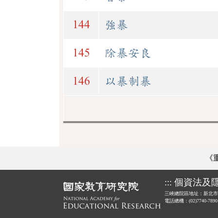
144
強暴
145
除暴安良
146
以暴制暴
《
:::
個資法及
三峽總院區地址：新北市
電話總機：(02)7740-789