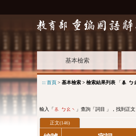
基本檢索
:::
首頁
>
基本檢索 > 檢索結果列表
「
暴 ㄅ
輸入「
」查詢「詞目 」，找到正文
暴 ㄅㄠˋ
正文(146)