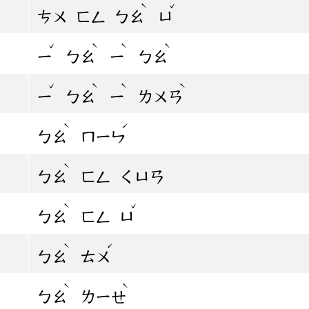
ˋ
ˇ
ㄘㄨ
ㄈㄥ
ㄅㄠ
ㄩ
ˇ
ˋ
ˋ
ˋ
ㄧ
ㄅㄠ
ㄧ
ㄅㄠ
ˇ
ˋ
ˋ
ˋ
ㄧ
ㄅㄠ
ㄧ
ㄌㄨㄢ
ˋ
ˊ
ㄅㄠ
ㄇㄧㄣ
ˋ
ㄅㄠ
ㄈㄥ
ㄑㄩㄢ
ˋ
ˇ
ㄅㄠ
ㄈㄥ
ㄩ
ˋ
ˊ
ㄅㄠ
ㄊㄨ
ˋ
ˋ
ㄅㄠ
ㄌㄧㄝ