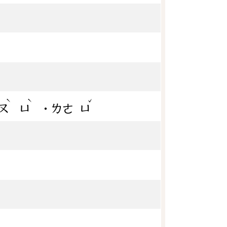
ˋ
ˋ
ˇ
ㄡ
ㄩ
˙ㄌㄜ
ㄩ