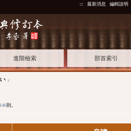
:::
最新消息
編輯說明
進階檢索
部首索引
」
ㄠˋ
146
則。