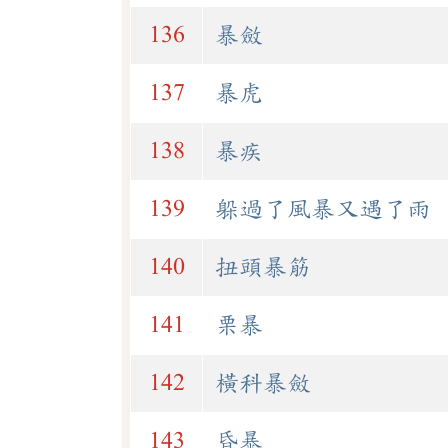
136
暴斂
137
暴虎
138
暴疾
139
躲過了風暴又遇了雨
140
扭頭暴筋
141
栗暴
142
橫科暴斂
143
昏暴