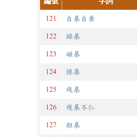
編號
字詞
121
自暴自棄
122
躁暴
123
磁暴
124
懆暴
125
殘暴
126
殘暴不仁
127
粗暴