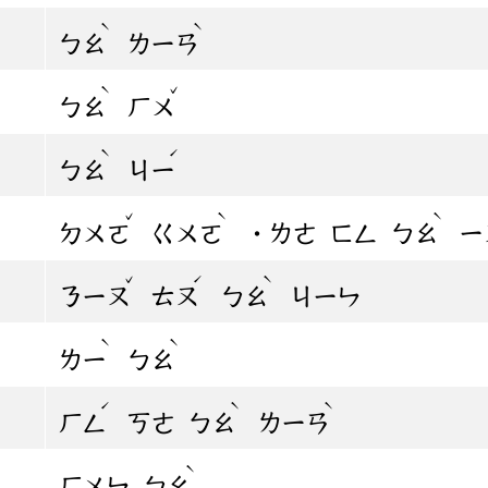
ˋ
ˋ
ㄅㄠ
ㄌㄧㄢ
ˋ
ˇ
ㄅㄠ
ㄏㄨ
ˋ
ˊ
ㄅㄠ
ㄐㄧ
ˇ
ˋ
ˋ
ㄉㄨㄛ
ㄍㄨㄛ
˙ㄌㄜ
ㄈㄥ
ㄅㄠ
ㄧ
ˇ
ˊ
ˋ
ㄋㄧㄡ
ㄊㄡ
ㄅㄠ
ㄐㄧㄣ
ˋ
ˋ
ㄌㄧ
ㄅㄠ
ˊ
ˋ
ˋ
ㄏㄥ
ㄎㄜ
ㄅㄠ
ㄌㄧㄢ
ˋ
ㄏㄨㄣ
ㄅㄠ