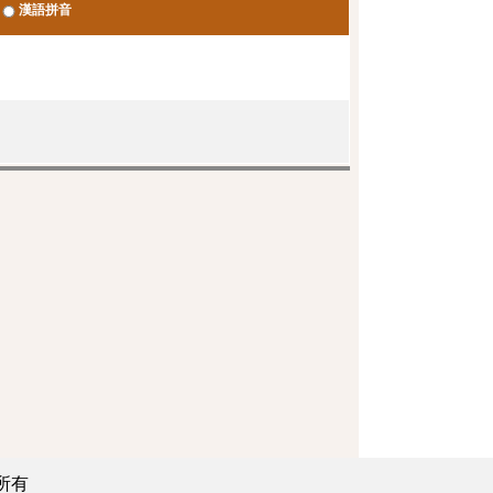
漢語拼音
所有