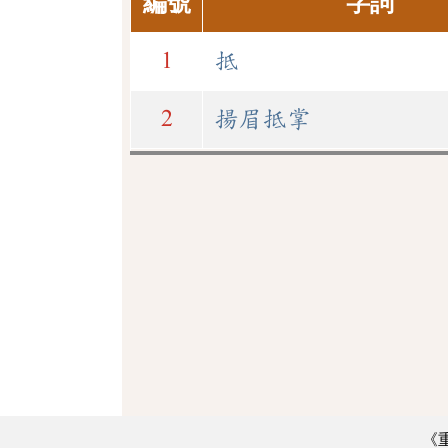
編號
字詞
1
抵
2
揚眉抵掌
《