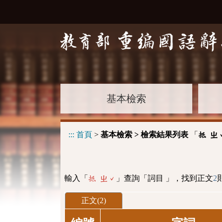
基本檢索
:::
首頁
>
基本檢索 > 檢索結果列表
「
抵 ㄓ
輸入「
」查詢「詞目 」，找到正文
2
抵 ㄓˇ
正文(2)