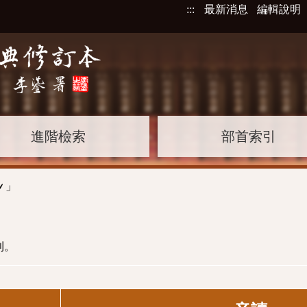
:::
最新消息
編輯說明
進階檢索
部首索引
」
ˇ
則。