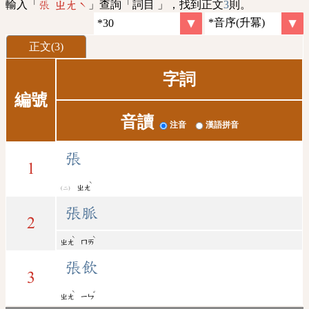
輸入「
」查詢「詞目 」，找到正文
3
則。
張 ㄓㄤˋ
正文(3)
字詞
編號
音讀
注音
漢語拼音
張
1
ˋ
ㄓㄤ
張脈
2
ˋ
ˋ
ㄓㄤ
ㄇㄞ
張飲
3
ˋ
ˇ
ㄓㄤ
ㄧㄣ