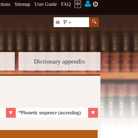
⚙️
ctions
Sitemap
User Guide
FAQ
中
Dictionary appendix