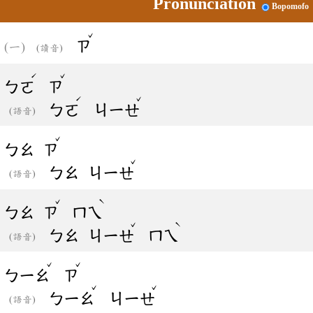
Pronunciation
Bopomofo
ˇ
ㄗ
(讀音)
ˊ
ˇ
ㄅㄛ
ㄗ
ˊ
ˇ
ㄅㄛ
ㄐㄧㄝ
(語音)
ˇ
ㄅㄠ
ㄗ
ˇ
ㄅㄠ
ㄐㄧㄝ
(語音)
ˇ
ˋ
ㄅㄠ
ㄗ
ㄇㄟ
ˇ
ˋ
ㄅㄠ
ㄐㄧㄝ
ㄇㄟ
(語音)
ˇ
ˇ
ㄅㄧㄠ
ㄗ
ˇ
ˇ
ㄅㄧㄠ
ㄐㄧㄝ
(語音)