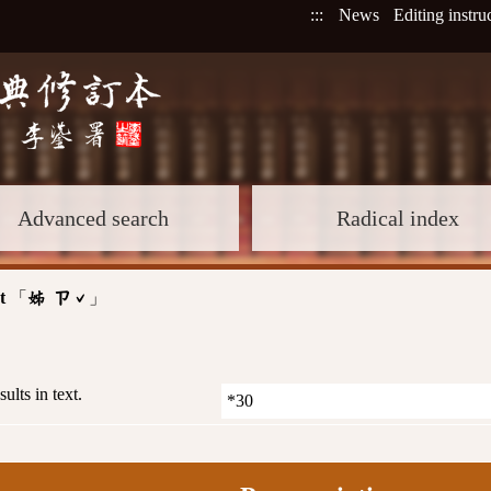
:::
News
Editing instru
Advanced search
Radical index
t
「
」
姊 ㄗˇ
sults in text.