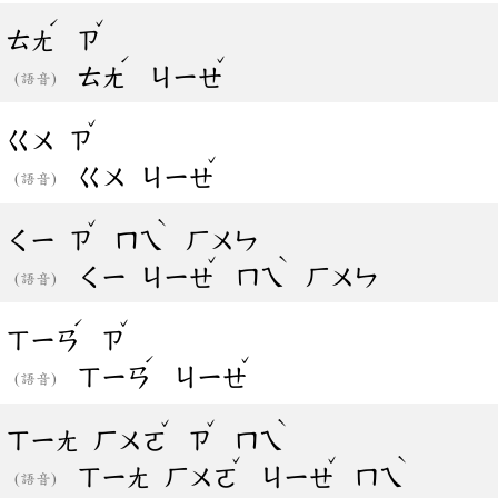
ˊ
ˇ
ㄊㄤ
ㄗ
ˊ
ˇ
ㄊㄤ
ㄐㄧㄝ
(語音)
ˇ
ㄍㄨ
ㄗ
ˇ
ㄍㄨ
ㄐㄧㄝ
(語音)
ˇ
ˋ
ㄑㄧ
ㄗ
ㄇㄟ
ㄏㄨㄣ
ˇ
ˋ
ㄑㄧ
ㄐㄧㄝ
ㄇㄟ
ㄏㄨㄣ
(語音)
ˊ
ˇ
ㄒㄧㄢ
ㄗ
ˊ
ˇ
ㄒㄧㄢ
ㄐㄧㄝ
(語音)
ˇ
ˇ
ˋ
ㄒㄧㄤ
ㄏㄨㄛ
ㄗ
ㄇㄟ
ˇ
ˇ
ˋ
ㄒㄧㄤ
ㄏㄨㄛ
ㄐㄧㄝ
ㄇㄟ
(語音)