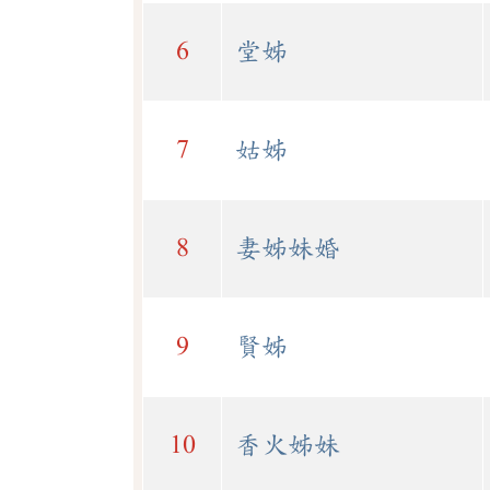
6
堂姊
7
姑姊
8
妻姊妹婚
9
賢姊
10
香火姊妹