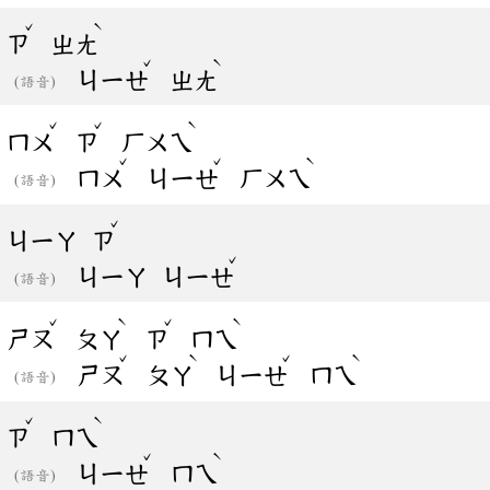
ˇ
ˋ
ㄗ
ㄓㄤ
ˇ
ˋ
ㄐㄧㄝ
ㄓㄤ
(語音)
ˇ
ˇ
ˋ
ㄇㄨ
ㄗ
ㄏㄨㄟ
ˇ
ˇ
ˋ
ㄇㄨ
ㄐㄧㄝ
ㄏㄨㄟ
(語音)
ˇ
ㄐㄧㄚ
ㄗ
ˇ
ㄐㄧㄚ
ㄐㄧㄝ
(語音)
ˇ
ˋ
ˇ
ˋ
ㄕㄡ
ㄆㄚ
ㄗ
ㄇㄟ
ˇ
ˋ
ˇ
ˋ
ㄕㄡ
ㄆㄚ
ㄐㄧㄝ
ㄇㄟ
(語音)
ˇ
ˋ
ㄗ
ㄇㄟ
ˇ
ˋ
ㄐㄧㄝ
ㄇㄟ
(語音)