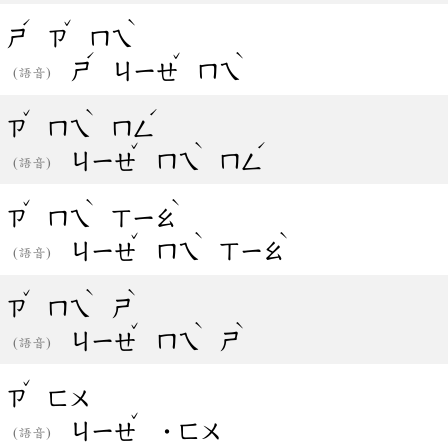
ˊ
ˇ
ˋ
ㄕ
ㄗ
ㄇㄟ
ˊ
ˇ
ˋ
ㄕ
ㄐㄧㄝ
ㄇㄟ
(語音)
ˇ
ˋ
ˊ
ㄗ
ㄇㄟ
ㄇㄥ
ˇ
ˋ
ˊ
ㄐㄧㄝ
ㄇㄟ
ㄇㄥ
(語音)
ˇ
ˋ
ˋ
ㄗ
ㄇㄟ
ㄒㄧㄠ
ˇ
ˋ
ˋ
ㄐㄧㄝ
ㄇㄟ
ㄒㄧㄠ
(語音)
ˇ
ˋ
ˋ
ㄗ
ㄇㄟ
ㄕ
ˇ
ˋ
ˋ
ㄐㄧㄝ
ㄇㄟ
ㄕ
(語音)
ˇ
ㄗ
ㄈㄨ
ˇ
ㄐㄧㄝ
˙ㄈㄨ
(語音)