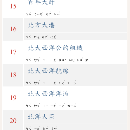
百年大計
15
ˇ
ˊ
ˋ
ˋ
ㄅㄞ
ㄋㄧㄢ
ㄉㄚ
ㄐㄧ
北方大港
16
ˇ
ˋ
ˇ
ㄅㄟ
ㄈㄤ
ㄉㄚ
ㄍㄤ
北大西洋公約組織
17
ˇ
ˋ
ˊ
ˇ
ㄅㄟ
ㄉㄚ
ㄒㄧ
ㄧㄤ
ㄍㄨㄥ
ㄩㄝ
ㄗㄨ
ㄓ
北大西洋航線
18
ˇ
ˋ
ˊ
ˊ
ˋ
ㄅㄟ
ㄉㄚ
ㄒㄧ
ㄧㄤ
ㄏㄤ
ㄒㄧㄢ
北大西洋洋流
19
ˇ
ˋ
ˊ
ˊ
ˊ
ㄅㄟ
ㄉㄚ
ㄒㄧ
ㄧㄤ
ㄧㄤ
ㄌㄧㄡ
北洋大臣
20
ˇ
ˊ
ˋ
ˊ
ㄅㄟ
ㄧㄤ
ㄉㄚ
ㄔㄣ