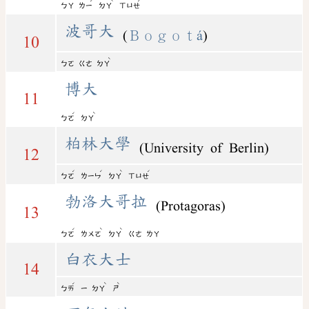
ˊ
ˋ
ˊ
ㄅㄚ
ㄌㄧ
ㄉㄚ
ㄒㄩㄝ
波哥大
(
Ｂｏｇｏｔá
)
10
ˋ
ㄅㄛ
ㄍㄜ
ㄉㄚ
博大
11
ˊ
ˋ
ㄅㄛ
ㄉㄚ
柏林大學
(University of Berlin)
12
ˊ
ˊ
ˋ
ˊ
ㄅㄛ
ㄌㄧㄣ
ㄉㄚ
ㄒㄩㄝ
勃洛大哥拉
(Protagoras)
13
ˊ
ˋ
ˋ
ㄅㄛ
ㄌㄨㄛ
ㄉㄚ
ㄍㄜ
ㄌㄚ
白衣大士
14
ˊ
ˋ
ˋ
ㄅㄞ
ㄧ
ㄉㄚ
ㄕ