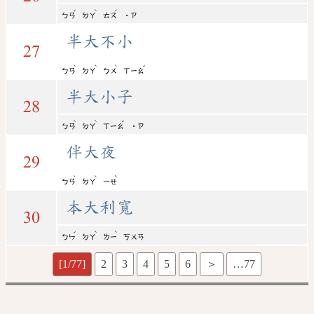
ˇ
ˋ
ˊ
ㄅㄢ
ㄉㄚ
ㄊㄡ
˙ㄗ
半大不小
27
ˋ
ˋ
ˋ
ˇ
ㄅㄢ
ㄉㄚ
ㄅㄨ
ㄒㄧㄠ
半大小子
28
ˋ
ˋ
ˇ
ㄅㄢ
ㄉㄚ
ㄒㄧㄠ
˙ㄗ
伴大夜
29
ˋ
ˋ
ˋ
ㄅㄢ
ㄉㄚ
ㄧㄝ
本大利寬
30
ˇ
ˋ
ˋ
ㄅㄣ
ㄉㄚ
ㄌㄧ
ㄎㄨㄢ
[1/77]
2
3
4
5
6
＞
…77