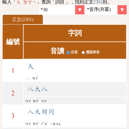
輸入「
」查詢「詞目 」，找到正文
2301
則。
大 ㄉㄚˋ
正文(2301)
字詞
編號
音讀
注音
漢語拼音
大
1
ˋ
ㄉㄚ
八大八
2
ˋ
ㄅㄚ
ㄉㄚ
ㄅㄚ
八大胡同
3
ˋ
ˊ
ㄅㄚ
ㄉㄚ
ㄏㄨ
˙ㄊㄨㄥ