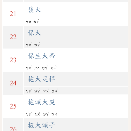
褒大
21
ˋ
ㄅㄠ
ㄉㄚ
保大
22
ˇ
ˋ
ㄅㄠ
ㄉㄚ
保生大帝
23
ˇ
ˋ
ˋ
ㄅㄠ
ㄕㄥ
ㄉㄚ
ㄉㄧ
抱大足桿
24
ˋ
ˋ
ˊ
ˇ
ㄅㄠ
ㄉㄚ
ㄗㄨ
ㄍㄢ
抱頭大哭
25
ˋ
ˊ
ˋ
ㄅㄠ
ㄊㄡ
ㄉㄚ
ㄎㄨ
板大頭子
26