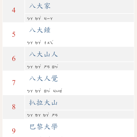
八大家
4
ˋ
ㄅㄚ
ㄉㄚ
ㄐㄧㄚ
八大錘
5
ˋ
ˊ
ㄅㄚ
ㄉㄚ
ㄔㄨㄟ
八大山人
6
ˋ
ˊ
ㄅㄚ
ㄉㄚ
ㄕㄢ
ㄖㄣ
八大人覺
7
ˋ
ˊ
ˊ
ㄅㄚ
ㄉㄚ
ㄖㄣ
ㄐㄩㄝ
扒拉大山
8
ˋ
ㄅㄚ
ㄌㄚ
ㄉㄚ
ㄕㄢ
巴黎大學
9