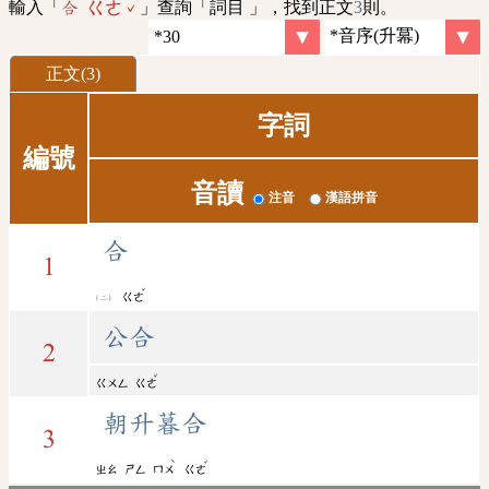
輸入「
」查詢「詞目 」，找到正文
3
則。
合 ㄍㄜˇ
正文(3)
字詞
編號
音讀
注音
漢語拼音
合
1
ˇ
ㄍㄜ
公合
2
ˇ
ㄍㄨㄥ
ㄍㄜ
朝升暮合
3
ˋ
ˇ
ㄓㄠ
ㄕㄥ
ㄇㄨ
ㄍㄜ