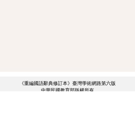
《重編國語辭典修訂本》臺灣學術網路第六版
中華民國教育部版權所有
:::
個資法及隱私聲明
|
辭典公眾授權網
|
意見交流
|
網網相連
三峽總院區地址：新北市三峽區三樹路2號、