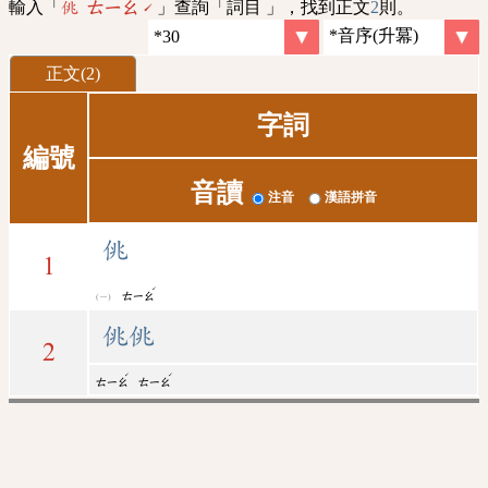
輸入「
」查詢「詞目 」，找到正文
2
則。
佻 ㄊㄧㄠˊ
正文(2)
字詞
編號
音讀
注音
漢語拼音
佻
1
ˊ
ㄊㄧㄠ
佻佻
2
ˊ
ˊ
ㄊㄧㄠ
ㄊㄧㄠ