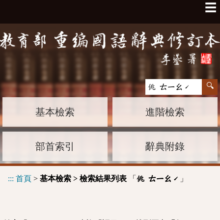
☰
基本檢索
進階檢索
部首索引
辭典附錄
:::
首頁
>
基本檢索 > 檢索結果列表
「
」
佻 ㄊㄧㄠˊ