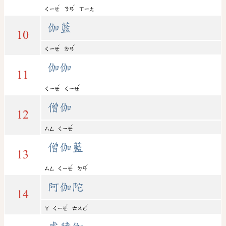
ˊ
ˊ
ㄑㄧㄝ
ㄋㄢ
ㄒㄧㄤ
伽藍
10
ˊ
ˊ
ㄑㄧㄝ
ㄌㄢ
伽伽
11
ˊ
ˊ
ㄑㄧㄝ
ㄑㄧㄝ
僧伽
12
ˊ
ㄙㄥ
ㄑㄧㄝ
僧伽藍
13
ˊ
ˊ
ㄙㄥ
ㄑㄧㄝ
ㄌㄢ
阿伽陀
14
ˊ
ˊ
ㄚ
ㄑㄧㄝ
ㄊㄨㄛ