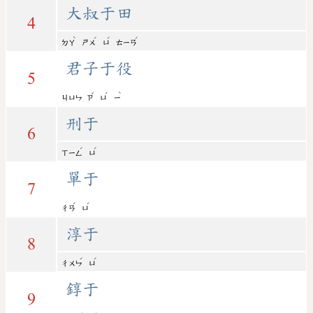
大叔于田
4
ˋ
ˊ
ˊ
ˊ
ㄉㄚ
ㄕㄨ
ㄩ
ㄊㄧㄢ
君子于役
5
ˇ
ˊ
ˋ
ㄐㄩㄣ
ㄗ
ㄩ
ㄧ
刑于
6
ˊ
ˊ
ㄒㄧㄥ
ㄩ
單于
7
ˊ
ˊ
ㄔㄢ
ㄩ
淳于
8
ˊ
ˊ
ㄔㄨㄣ
ㄩ
錞于
9