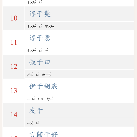
ˊ
ˊ
ㄔㄨㄣ
ㄩ
淳于髡
10
ˊ
ˊ
ㄔㄨㄣ
ㄩ
ㄎㄨㄣ
淳于意
11
ˊ
ˊ
ˋ
ㄔㄨㄣ
ㄩ
ㄧ
叔于田
12
ˊ
ˊ
ˊ
ㄕㄨ
ㄩ
ㄊㄧㄢ
伊于胡底
13
ˊ
ˊ
ˇ
ㄧ
ㄩ
ㄏㄨ
ㄉㄧ
友于
14
ˇ
ˊ
ㄧㄡ
ㄩ
言歸于好