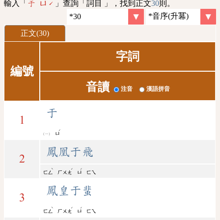
輸入「
」查詢「詞目 」，找到正文
30
則。
于 ㄩˊ
正文(30)
字詞
編號
音讀
注音
漢語拼音
于
1
ˊ
ㄩ
鳳凰于飛
2
ˋ
ˊ
ˊ
ㄈㄥ
ㄏㄨㄤ
ㄩ
ㄈㄟ
鳳皇于蜚
3
ˋ
ˊ
ˊ
ㄈㄥ
ㄏㄨㄤ
ㄩ
ㄈㄟ