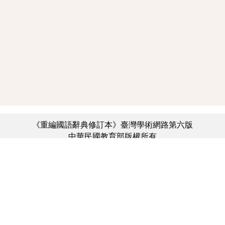
《重編國語辭典修訂本》臺灣學術網路第六版
中華民國教育部版權所有
:::
個資法及隱私聲明
|
辭典公眾授權網
|
意見交流
|
網網相連
三峽總院區地址：新北市三峽區三樹路2號、
︿
臺北院區地址：臺北市大安區和平東路一段179號、