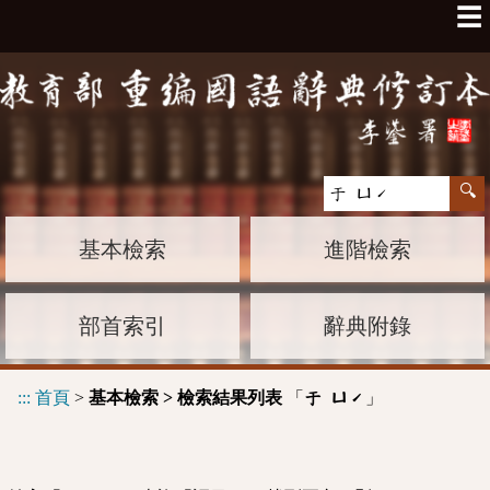
☰
基本檢索
進階檢索
部首索引
辭典附錄
:::
首頁
>
基本檢索 > 檢索結果列表
「
」
于 ㄩˊ