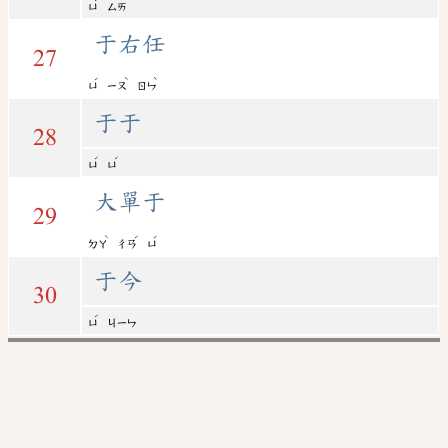
ㄩ
ㄙㄞ
于右任
27
ˊ
ˋ
ˋ
ㄩ
ㄧㄡ
ㄖㄣ
于于
28
ˊ
ˊ
ㄩ
ㄩ
大單于
29
ˋ
ˊ
ˊ
ㄉㄚ
ㄔㄢ
ㄩ
于今
30
ˊ
ㄩ
ㄐㄧㄣ