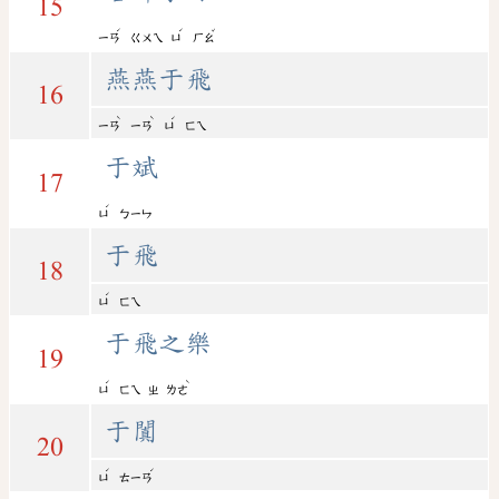
15
ˊ
ˊ
ˇ
ㄧㄢ
ㄍㄨㄟ
ㄩ
ㄏㄠ
燕燕于飛
16
ˋ
ˋ
ˊ
ㄧㄢ
ㄧㄢ
ㄩ
ㄈㄟ
于斌
17
ˊ
ㄩ
ㄅㄧㄣ
于飛
18
ˊ
ㄩ
ㄈㄟ
于飛之樂
19
ˊ
ˋ
ㄩ
ㄈㄟ
ㄓ
ㄌㄜ
于闐
20
ˊ
ˊ
ㄩ
ㄊㄧㄢ