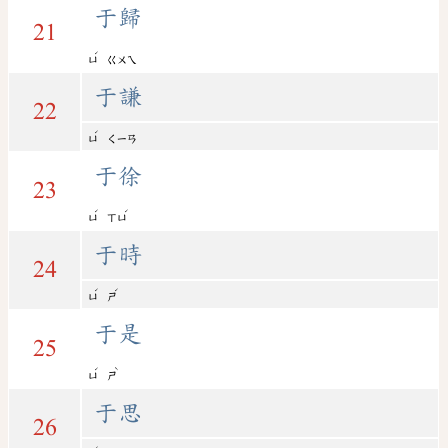
于歸
21
ˊ
ㄩ
ㄍㄨㄟ
于謙
22
ˊ
ㄩ
ㄑㄧㄢ
于徐
23
ˊ
ˊ
ㄩ
ㄒㄩ
于時
24
ˊ
ˊ
ㄩ
ㄕ
于是
25
ˊ
ˋ
ㄩ
ㄕ
于思
26
ˊ