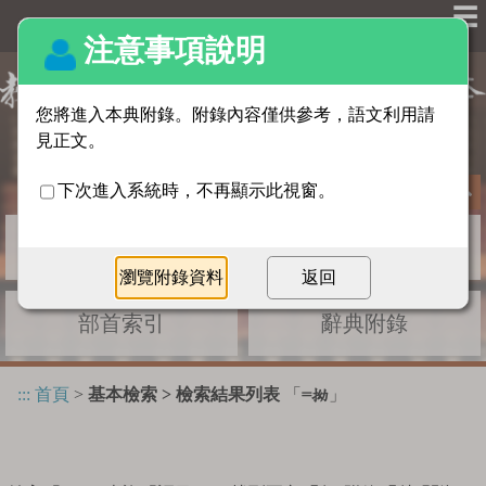
☰
基本檢索
進階檢索
部首索引
辭典附錄
:::
首頁
>
基本檢索 > 檢索結果列表
「
」
=拗