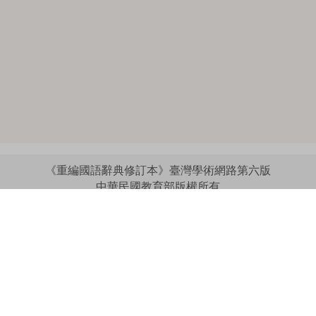
《重編國語辭典修訂本》臺灣學術網路第六版
中華民國教育部版權所有
:::
個資法及隱私聲明
|
辭典公眾授權網
|
意見交流
|
網網相連
三峽總院區地址：新北市三峽區三樹路2號、
︿
臺北院區地址：臺北市大安區和平東路一段179號、