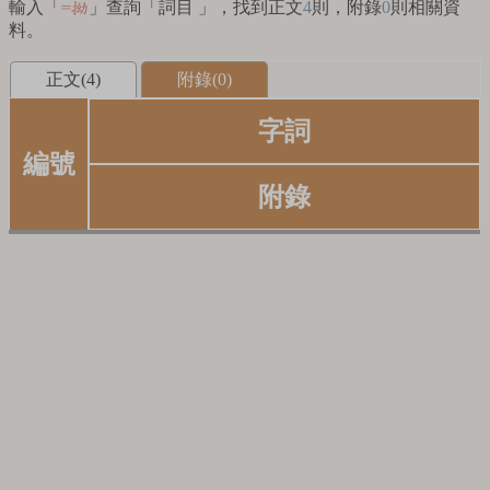
輸入「
」查詢「詞目 」，找到正文
4
則，附錄
0
則相關資
=拗
料。
正文(4)
附錄(0)
字詞
編號
附錄