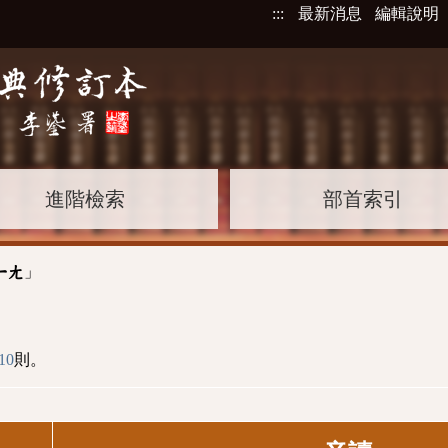
:::
最新消息
編輯說明
進階檢索
部首索引
」
ㄧㄤ
10
則。