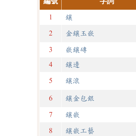
編號
字詞
1
鑲
2
金鑲玉嵌
3
嵌鑲磚
4
鑲邊
5
鑲滾
6
鑲金包銀
7
鑲嵌
8
鑲嵌工藝