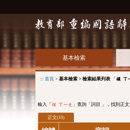
基本檢索
:::
首頁
>
基本檢索 > 檢索結果列表
「
鑲 ㄒ
輸入「
」查詢「詞目 」，找到正文
鑲 ㄒㄧㄤ
正文(10)