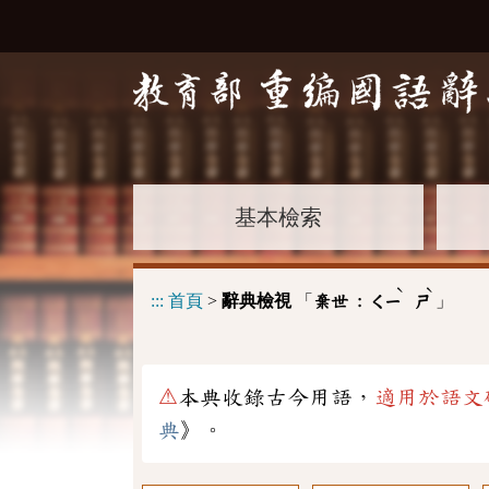
基本檢索
ˋ
ˋ
:::
首頁
>
辭典檢視
「
」
棄世 :
ㄑㄧ
ㄕ
⚠
本典收錄古今用語，
適用於語文
典
》。