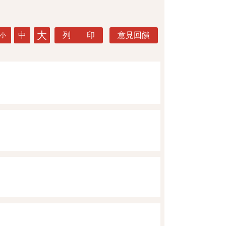
大
中
列 印
意見回饋
小