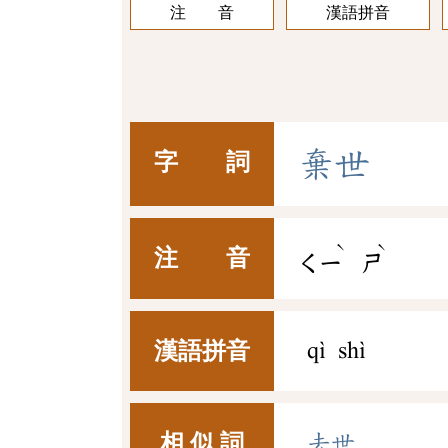
注 音
漢語拼音
棄
世
字 詞
ˋ
ˋ
注 音
ㄑㄧ
ㄕ
漢語拼音
qì shì
相 似 詞
去世