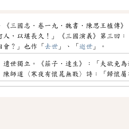
。《三國志．卷一九．魏書．陳思王植傳》
何人，以堪長久！」《三國演義》第三回：
相會？」也作「
去世
」、「
逝世
」。
，遺世獨立。《莊子．達生》：「夫欲免為
．陳師道〈寒夜有懷晁無斁〉詩：「歸懷屬