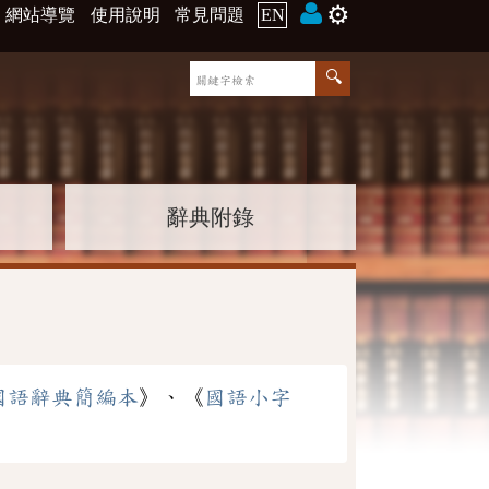
⚙️
網站導覽
使用說明
常見問題
EN
辭典附錄
國語辭典簡編本
》、《
國語小字