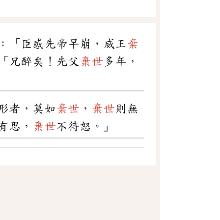
：「臣感先帝早崩，威王
棄
「兄醉矣！先父
棄世
多年，
形者，莫如
棄世
，
棄世
則無
有思，
棄世
不待怒。」