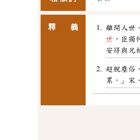
釋 義
離開人世
世
，臣獨
安得與兄
超脫塵俗
累。」宋