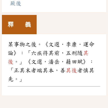
厥後
釋 義
某事物之後。《文選．李康．運命
論》：「六疾待其前，五刑隨
其
後
。」《文選．潘岳．藉田賦》：
「正其末者端其本，善
其後
者慎其
先。」