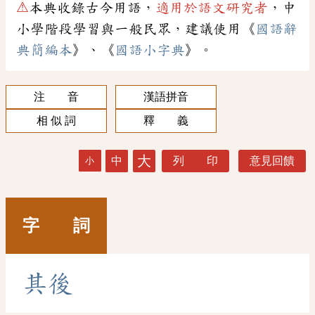
⚠
本典收錄古今用語，
適用於語文研究者
，中
小學階段學習與一般民眾，建議使用《
國語辭
典簡編本
》、《
國語小字典
》。
注 音
漢語拼音
相 似 詞
釋 義
大
中
列 印
意見回饋
小
字 詞
其
後