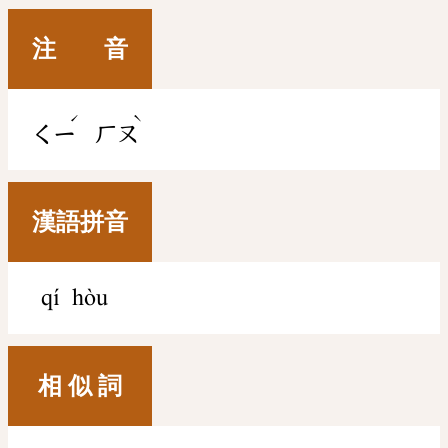
注 音
ˊ
ˋ
ㄑㄧ
ㄏㄡ
漢語拼音
qí hòu
相 似 詞