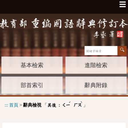
☰
基本檢索
進階檢索
部首索引
辭典附錄
ˊ
ˋ
:::
首頁
>
辭典檢視
「
」
其後 :
ㄑㄧ
ㄏㄡ