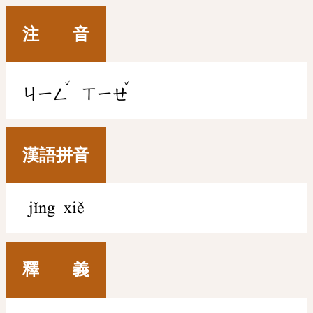
注 音
ˇ
ˇ
ㄐㄧㄥ
ㄒㄧㄝ
漢語拼音
jǐng xiě
釋 義