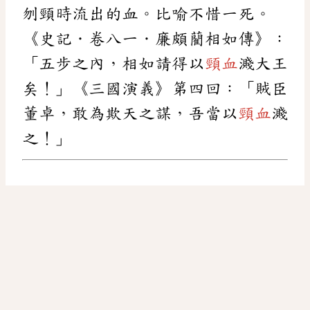
刎頸時流出的血。比喻不惜一死。
《史記．卷八一．廉頗藺相如傳》：
「五步之內，相如請得以
頸血
濺大王
矣！」《三國演義》第四回：「賊臣
董卓，敢為欺天之謀，吾當以
頸血
濺
之！」