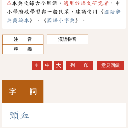
⚠
本典收錄古今用語，
適用於語文研究者
，中
小學階段學習與一般民眾，建議使用《
國語辭
典簡編本
》、《
國語小字典
》。
注 音
漢語拼音
釋 義
大
中
列 印
意見回饋
小
字 詞
頸
血