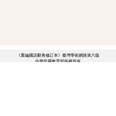
《重編國語辭典修訂本》臺灣學術網路第六版
中華民國教育部版權所有
:::
個資法及隱私聲明
|
辭典公眾授權網
|
意見交流
|
網網相連
三峽總院區地址：新北市三峽區三樹路2號、
︿
臺北院區地址：臺北市大安區和平東路一段179號、
臺中院區地址：臺中市豐原區師範街67號
電話總機：(02)7740-7890、
傳真：(02)7740-7064、
TANet VoIP：9009-7890