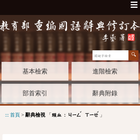
☰
基本檢索
進階檢索
部首索引
辭典附錄
ˇ
ˇ
:::
首頁
>
辭典檢視
「
」
頸血 :
ㄐㄧㄥ
ㄒㄧㄝ